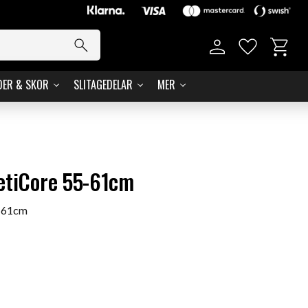
Kundvag
Favoriter
DER & SKOR
SLITAGEDELAR
MER
etiCore 55-61cm
5-61cm