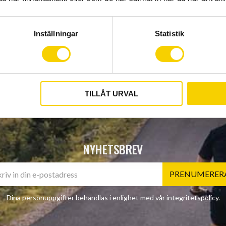
tas isär vid återvinning oc
KinetiCore‑tekniken.
Inställningar
Statistik
TILLÅT URVAL
NYHETSBREV
PRENUMERER
Dina personuppgifter behandlas i enlighet med vår
integritetspolicy
.