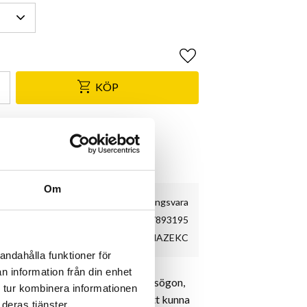
Lägg till i favoriter
KÖP
& Shimano Service Center
e
kundnöjdhet
Om
Beställningsvara
BLC2547893195
MAZEKC
andahålla funktioner för
n information från din enhet
rmsjustering, kompatibel med glasögon,
 tur kombinera informationen
 är miljövänligt konstruerad för att kunna
deras tjänster.