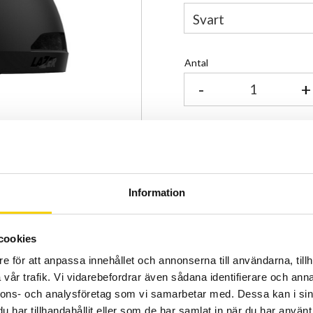
Antal
-
+
Certifierad cykelservice 
Allt inom cykel på ett ställ
Kunnig personal och hög 
Information
Lagerstatus
Artikelnr
cookies
Tillv. artikelnr
e för att anpassa innehållet och annonserna till användarna, tillh
vår trafik. Vi vidarebefordrar även sådana identifierare och anna
En hjälm med enkel passfo
nnons- och analysföretag som vi samarbetar med. Dessa kan i sin
vinterkit och LED‑ljus. Den
har tillhandahållit eller som de har samlat in när du har använt 