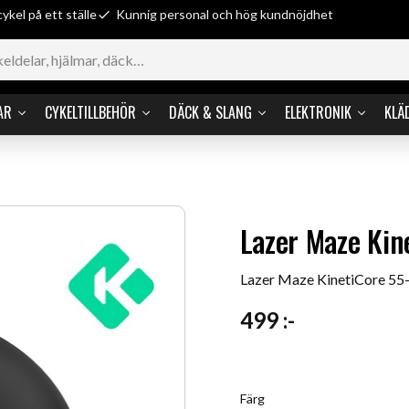
cykel på ett ställe
Kunnig personal och hög kundnöjdhet
AR
CYKELTILLBEHÖR
DÄCK & SLANG
ELEKTRONIK
KLÄ
Lazer Maze Kin
Lazer Maze KinetiCore 5
499
:-
Färg