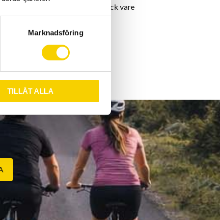
h erbjuder extra rotationsskydd tack vare
Marknadsföring
TILLÅT ALLA
A