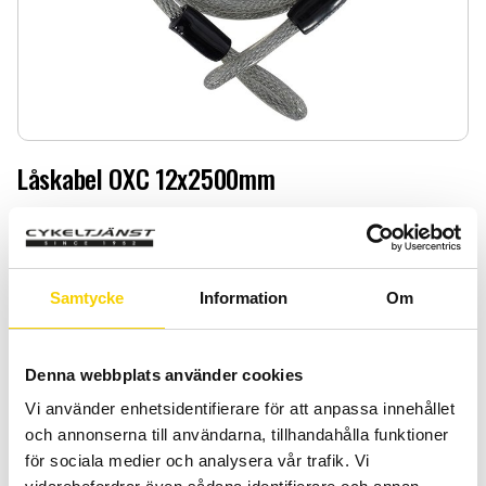
Låskabel OXC 12x2500mm
Låskabel OXC 12x2500mm
189
:-
Samtycke
Information
Om
Antal
Lägg 
-
+
Denna webbplats använder cookies
KÖP
Vi använder enhetsidentifierare för att anpassa innehållet
och annonserna till användarna, tillhandahålla funktioner
för sociala medier och analysera vår trafik. Vi
Certifierad cykelservice & Shimano Service Center