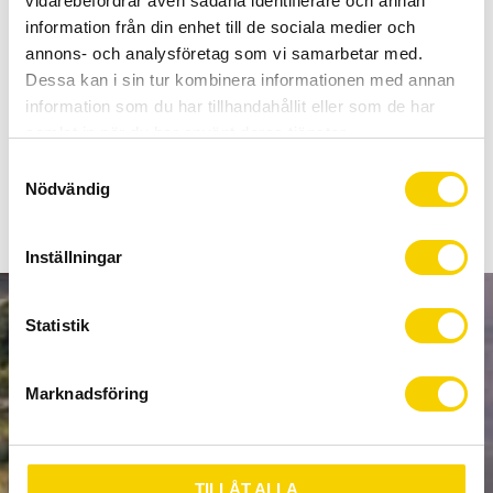
vidarebefordrar även sådana identifierare och annan
Allt inom cykel på ett ställe
information från din enhet till de sociala medier och
Kunnig personal och hög kundnöjdhet
annons- och analysföretag som vi samarbetar med.
Dessa kan i sin tur kombinera informationen med annan
Lagerstatus
Beställningsvara
information som du har tillhandahållit eller som de har
Artikelnr
OXFLK191
samlat in när du har använt deras tjänster.
S
Nödvändig
a
m
t
Inställningar
y
c
k
Statistik
NYHETSBREV
e
s
Marknadsföring
v
a
PRENUMERERA
l
TILLÅT ALLA