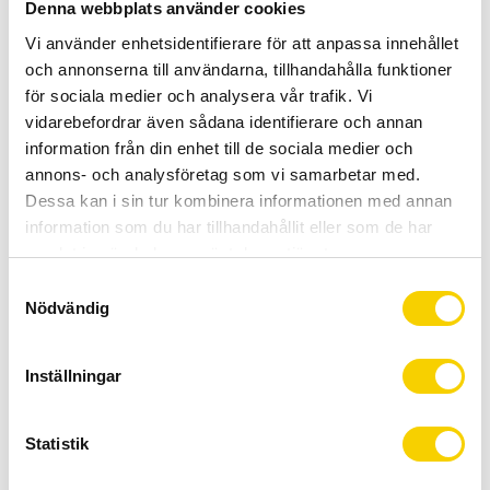
Allt inom cykel på ett ställe
Denna webbplats använder cookies
Kunnig personal och hög kundnöjdhet
Vi använder enhetsidentifierare för att anpassa innehållet
och annonserna till användarna, tillhandahålla funktioner
för sociala medier och analysera vår trafik. Vi
Lagerstatus
Beställningsvara
vidarebefordrar även sådana identifierare och annan
Artikelnr
18-BTL-11
information från din enhet till de sociala medier och
Tillverkare
BBB
annons- och analysföretag som vi samarbetar med.
Läs mer
jofrab.se/cykel/reservdelar/kransar/ti
Dessa kan i sin tur kombinera informationen med annan
llbehor/18-btl-11s
information som du har tillhandahållit eller som de har
samlat in när du har använt deras tjänster.
Kedjepiska som håller kassetten när du tar bort låsringen.
S
Fungerar även med frikransar. Finns i två olika varianter - en
Nödvändig
a
som passar 7, 8, 9,10-delade kransar och en som är för 11-
m
delade kransar.
t
Inställningar
y
c
Visa alla produkter från BBB
k
Statistik
e