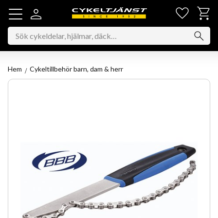
Favorit
Kundv
Meny
Hem
Cykeltillbehör barn, dam & herr