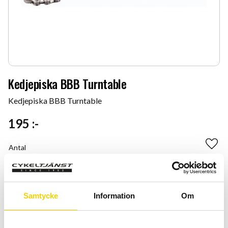
Kedjepiska BBB Turntable
Kedjepiska BBB Turntable
195
:-
Antal
Lägg 
-
+
KÖP
Samtycke
Information
Om
Certifierad cykelservice & Shimano Service Center