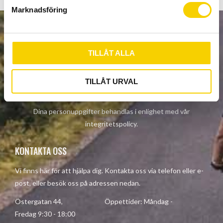
s
Marknadsföring
v
a
NYHETSBREV
l
TILLÅT ALLA
TILLÅT URVAL
PRENUMERERA
Dina personuppgifter behandlas i enlighet med vår
integritetspolicy
.
KONTAKTA OSS
Vi finns här för att hjälpa dig. Kontakta oss via telefon eller e-
post, eller besök oss på adressen nedan.
Östergatan 44, Öppettider: Måndag -
Fredag 9:30 - 18:00