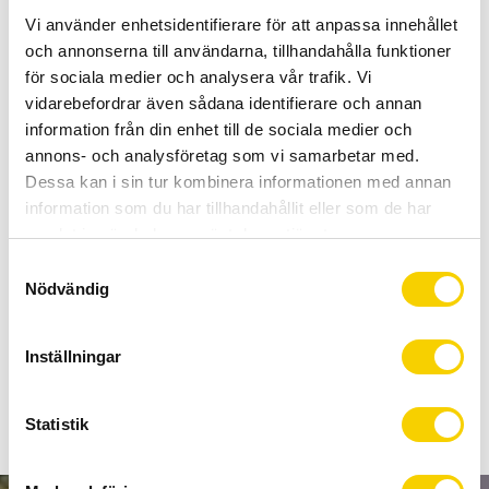
Allt inom cykel på ett ställe
Vi använder enhetsidentifierare för att anpassa innehållet
Kunnig personal och hög kundnöjdhet
och annonserna till användarna, tillhandahålla funktioner
för sociala medier och analysera vår trafik. Vi
Lagerstatus
5 st i lager
vidarebefordrar även sådana identifierare och annan
information från din enhet till de sociala medier och
Artikelnr
ICNE800011138Q
annons- och analysföretag som vi samarbetar med.
Tillverkare
Shimano
Dessa kan i sin tur kombinera informationen med annan
information som du har tillhandahållit eller som de har
HG-X11-kedjan ska användas med SHIMANO STEPS
samlat in när du har använt deras tjänster.
E8000-gruppen
S
Nödvändig
a
och har SHIMANO:s SIL-TEC-ytbehandling på stift- och inre
m
länkbricka för bättre hållbarhet på 11-växlade drivlinor.
t
Inställningar
y
Visa alla produkter från Shimano
c
k
Statistik
e
s