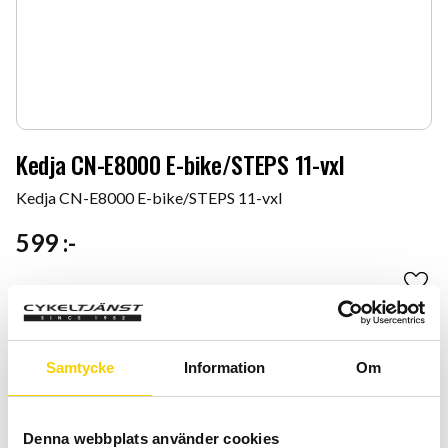
Kedja CN-E8000 E-bike/STEPS 11-vxl
Kedja CN-E8000 E-bike/STEPS 11-vxl
599
:-
Antal
Lägg 
-
+
Samtycke
Information
Om
KÖP
Certifierad cykelservice & Shimano Service Center
Denna webbplats använder cookies