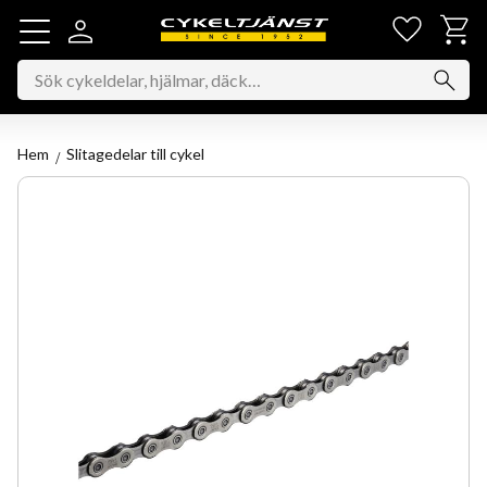
Favorit
Kundv
Meny
Hem
Slitagedelar till cykel