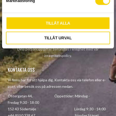
Marknadsföring
v
a
NYHETSBREV
l
TILLÅT ALLA
PRENUMERERA
TILLÅT URVAL
Dina personuppgifter behandlas i enlighet med vår
integritetspolicy
.
KONTAKTA OSS
Vi finns här för att hjälpa dig. Kontakta oss via telefon eller e-
post, eller besök oss på adressen nedan.
Östergatan 44, Öppettider: Måndag -
Fredag 9:30 - 18:00
152 43 Södertälje Lördag 9:30 - 14:00
+46 8550 338 67 Söndag Stängt