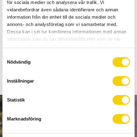
Allt inom cykel på ett ställe
för sociala medier och analysera vår trafik. Vi
Kunnig personal och hög kundnöjdhet
vidarebefordrar även sådana identifierare och annan
information från din enhet till de sociala medier och
annons- och analysföretag som vi samarbetar med.
Lagerstatus
Beställningsvara
Dessa kan i sin tur kombinera informationen med annan
Artikelnr
18-625-413
information som du har tillhandahållit eller som de har
samlat in när du har använt deras tjänster.
S
Snygg och ytterst funktionell kassett från Sunrace som
Nödvändig
a
passar 12-delat.
m
t
Inställningar
y
c
k
Statistik
e
NYHETSBREV
s
Marknadsföring
v
a
l