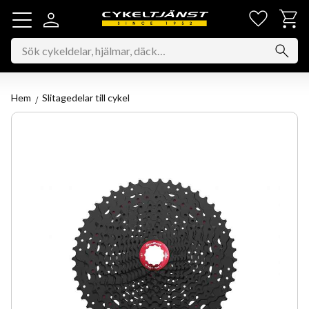
Favorit
Kundv
Meny
Hem
Slitagedelar till cykel