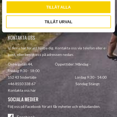
PRENUMERERA
TILLÅT ALLA
Dina personuppgifter behandlas i enlighet med vår
TILLÅT URVAL
integritetspolicy
.
KONTAKTA OSS
Vi finns här för att hjälpa dig. Kontakta oss via telefon eller e-
post, eller besök oss på adressen nedan.
Östergatan 44, Öppettider: Måndag -
Fredag 9:30 - 18:00
152 43 Södertälje Lördag 9:30 - 14:00
+46 8550 338 67 Söndag Stängt
Kontakta oss här
SOCIALA MEDIER
Följ oss på Facebook för att får nyheter och erbjudanden.
Facebook