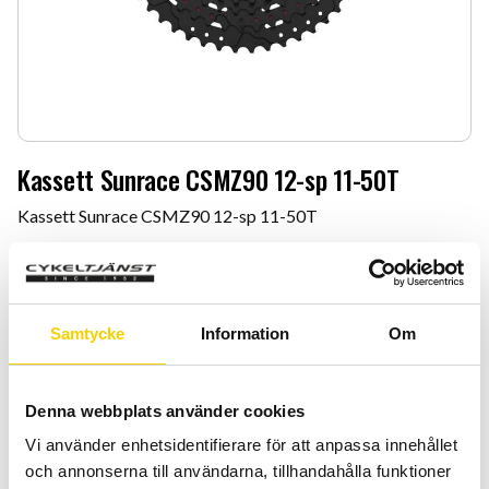
Kassett Sunrace CSMZ90 12-sp 11-50T
Kassett Sunrace CSMZ90 12-sp 11-50T
1 799
:-
Antal
Lägg 
Samtycke
Information
Om
-
+
KÖP
Denna webbplats använder cookies
Vi använder enhetsidentifierare för att anpassa innehållet
Certifierad cykelservice & Shimano Service Center
och annonserna till användarna, tillhandahålla funktioner