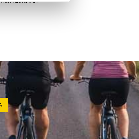
, XC, Maraton, AM
A