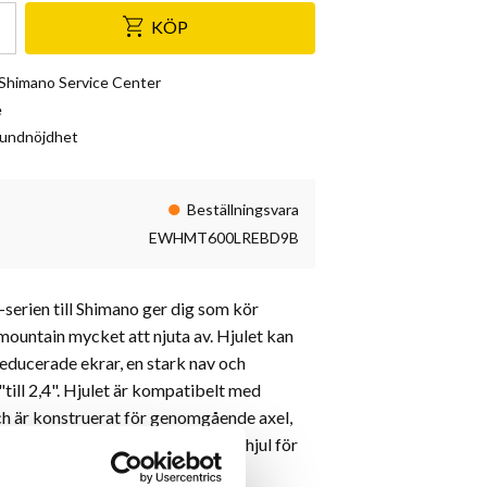
KÖP
& Shimano Service Center
e
kundnöjdhet
Beställningsvara
EWHMT600LREBD9B
serien till Shimano ger dig som kör
mountain mycket att njuta av. Hjulet kan
reducerade ekrar, en stark nav och
till 2,4". Hjulet är kompatibelt med
h är konstruerat för genomgående axel,
kelt att hantera. Detta är ett bra hjul för