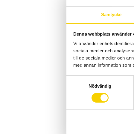
Samtycke
Denna webbplats använder 
Vi använder enhetsidentifierar
sociala medier och analysera 
till de sociala medier och a
med annan information som du 
S
Nödvändig
a
m
t
y
c
k
e