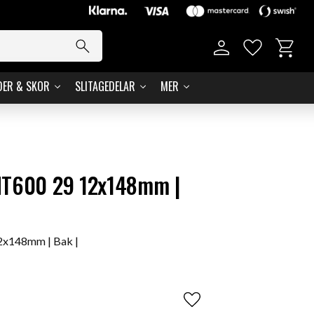
Kundvag
Favoriter
DER & SKOR
SLITAGEDELAR
MER
MT600 29 12x148mm |
2x148mm | Bak |
Lägg till i favoriter