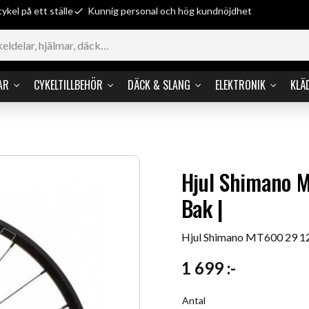
cykel på ett ställe
Kunnig personal och hög kundnöjdhet
AR
CYKELTILLBEHÖR
DÄCK & SLANG
ELEKTRONIK
KLÄ
Hjul Shimano 
Bak |
Hjul Shimano MT600 29 1
1 699
:-
Antal