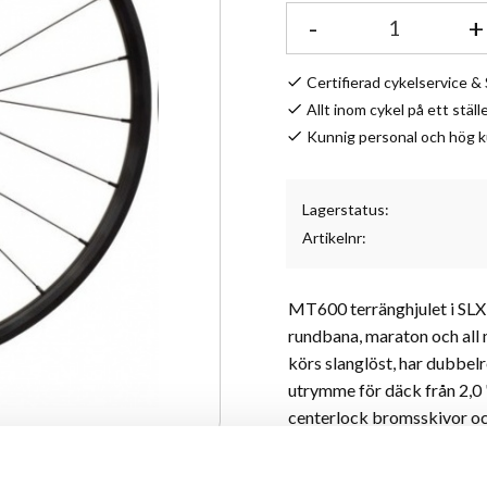
-
+
Certifierad cykelservice 
Allt inom cykel på ett ställ
Kunnig personal och hög 
Lagerstatus
Artikelnr
MT600 terränghjulet i SLX-
rundbana, maraton och all 
körs slanglöst, har dubbel
utrymme för däck från 2,0 "
centerlock bromsskivor oc
vilket är både säkert och en
mountainbike!