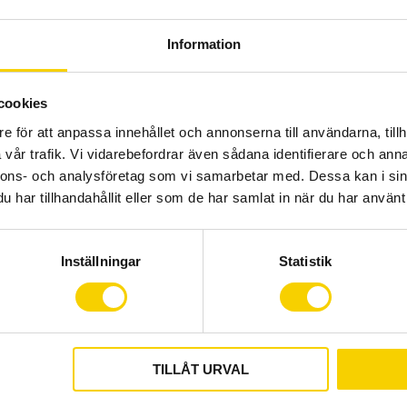
Specifikationer:
Information
Färg: Svart
cookies
Hjulstorlek: 622x24
e för att anpassa innehållet och annonserna till användarna, tillh
Rekommenderad däck
vår trafik. Vi vidarebefordrar även sådana identifierare och anna
Material - fälg: Ano
nnons- och analysföretag som vi samarbetar med. Dessa kan i sin
Material - nav: Anod
har tillhandahållit eller som de har samlat in när du har använt 
Fälgtyp: Clincher, T
Fälgbredd: Inre: 24 
Fälghöjd: 21 mm
Inställningar
Statistik
Ekrar: 24 stk, korsad
(2.0 - 1.8 - 2.0)
Bromstyp: Skivbrom
Skivbromsfäste: Ce
Bromsbana - materi
TILLÅT URVAL
Frihjulsbody: 9/10/