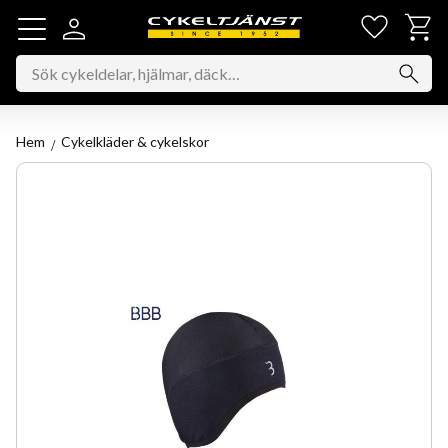
Favorit
Kundv
Meny
Hem
Cykelkläder & cykelskor