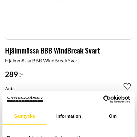
Hjälmmössa BBB WindBreak Svart
Hjälmmössa BBB WindBreak Svart
289
:-
Antal
Lägg 
-
+
KÖP
Samtycke
Information
Om
Certifierad cykelservice & Shimano Service Center