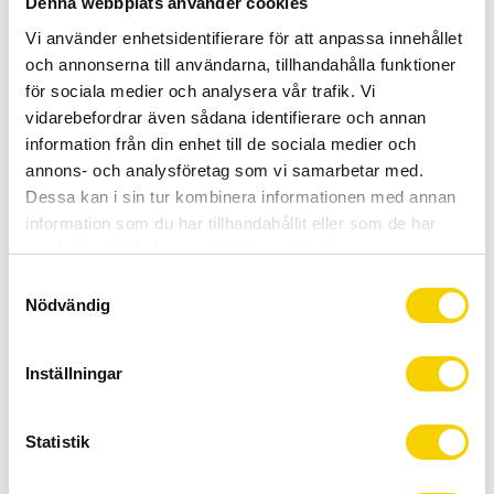
Denna webbplats använder cookies
Allt inom cykel på ett ställe
Kunnig personal och hög kundnöjdhet
Vi använder enhetsidentifierare för att anpassa innehållet
och annonserna till användarna, tillhandahålla funktioner
för sociala medier och analysera vår trafik. Vi
Lagerstatus
1 st i lager
vidarebefordrar även sådana identifierare och annan
Artikelnr
18-BBW-298
information från din enhet till de sociala medier och
Tillverkare
BBB
annons- och analysföretag som vi samarbetar med.
Dessa kan i sin tur kombinera informationen med annan
information som du har tillhandahållit eller som de har
Passar bra under hjälmen.
samlat in när du har använt deras tjänster.
Med parti med vindskydd för panna och öron.
S
Nödvändig
a
Hål i bakkant för hårtofs, perfekt även för tjejer.
m
Flata sömmar, One size fits all.
t
Inställningar
y
c
Visa alla produkter från BBB
k
Statistik
e