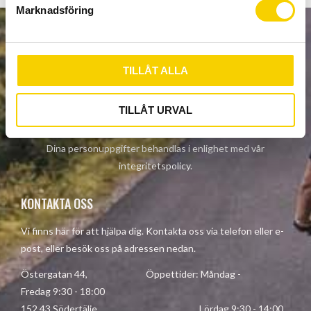
s
Marknadsföring
v
a
NYHETSBREV
l
TILLÅT ALLA
TILLÅT URVAL
PRENUMERERA
Dina personuppgifter behandlas i enlighet med vår
integritetspolicy
.
KONTAKTA OSS
Vi finns här för att hjälpa dig. Kontakta oss via telefon eller e-
post, eller besök oss på adressen nedan.
Östergatan 44, Öppettider: Måndag -
Fredag 9:30 - 18:00
152 43 Södertälje Lördag 9:30 - 14:00