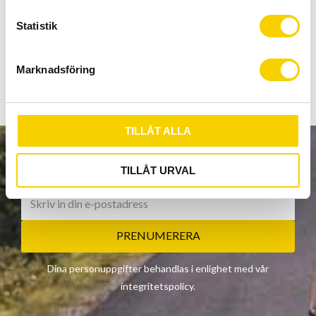
och aktiviteter.
c
Den tunna Merino Ull strumpan erbjuder en perfekt
k
Statistik
passform, och är utformad för optimal komfort och
e
hållbarhet.
s
Marknadsföring
v
a
l
TILLÅT ALLA
NYHETSBREV
TILLÅT URVAL
PRENUMERERA
Dina personuppgifter behandlas i enlighet med vår
integritetspolicy
.