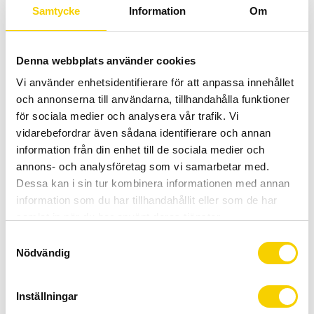
-
+
Samtycke
Information
Om
KÖP
Denna webbplats använder cookies
Vi använder enhetsidentifierare för att anpassa innehållet
Certifierad cykelservice & Shimano Service Center
och annonserna till användarna, tillhandahålla funktioner
Allt inom cykel på ett ställe
för sociala medier och analysera vår trafik. Vi
Kunnig personal och hög kundnöjdhet
vidarebefordrar även sådana identifierare och annan
information från din enhet till de sociala medier och
Lagerstatus
Beställningsvara
annons- och analysföretag som vi samarbetar med.
Artikelnr
3007S
Dessa kan i sin tur kombinera informationen med annan
Tillv. artikelnr
GGCYSTRUMERI
information som du har tillhandahållit eller som de har
samlat in när du har använt deras tjänster.
S
Den tunna Merino Ull strumpan är tillverkad av 50%
Nödvändig
a
merinoull och utformad för aktivt bruk. En
m
fjäderkonstruktion i kombination med en hög grad av
t
Inställningar
isolering gör den idealisk för en mängd olika förhållanden
y