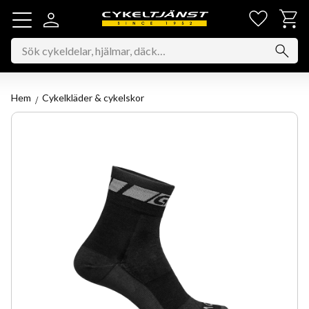
Favorit
Kundv
Meny
Hem
Cykelkläder & cykelskor