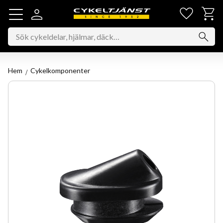
Favorit
Kundv
Meny
Hem
Cykelkomponenter