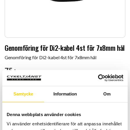
Genomföring för Di2-kabel 4st för 7x8mm hål
Genomföring för Di2-kabel 4st för 7x8mm hål
75
:-
Antal
Lägg 
-
+
Samtycke
Information
Om
KÖP
Denna webbplats använder cookies
Vi använder enhetsidentifierare för att anpassa innehållet
Certifierad cykelservice & Shimano Service Center