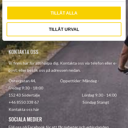
l
TILLÅT ALLA
PRENUMERERA
Dina personuppgifter behandlas i enlighet med vår
TILLÅT URVAL
integritetspolicy
.
KONTAKTA OSS
Vi finns här för att hjälpa dig. Kontakta oss via telefon eller e-
post, eller besök oss på adressen nedan.
Östergatan 44, Öppettider: Måndag -
Fredag 9:30 - 18:00
152 43 Södertälje Lördag 9:30 - 14:00
+46 8550 338 67 Söndag Stängt
Kontakta oss här
SOCIALA MEDIER
Följ oss på Facebook för att får nyheter och erbjudanden.