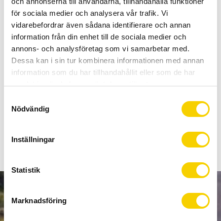
och annonserna till användarna, tillhandahålla funktioner
Allt inom cykel på ett ställe
för sociala medier och analysera vår trafik. Vi
Kunnig personal och hög kundnöjdhet
vidarebefordrar även sådana identifierare och annan
information från din enhet till de sociala medier och
Lagerstatus
Beställningsvara
annons- och analysföretag som vi samarbetar med.
Artikelnr
ISMGM02
Dessa kan i sin tur kombinera informationen med annan
information som du har tillhandahållit eller som de har
samlat in när du har använt deras tjänster.
SHIMANO SM-GM02 ovala gummiöljetter håller fast
S
dragna E-TUBE-sladdar internt när de införs i cykelns ram.
Nödvändig
a
7x8mm
m
t
Inställningar
y
c
k
Statistik
e
s
NYHETSBREV
Marknadsföring
v
a