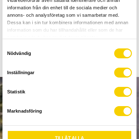
vidarebefordrar även sådana identifierare och annan
Allt inom cykel på ett ställe
information från din enhet till de sociala medier och
Kunnig personal och hög kundnöjdhet
annons- och analysföretag som vi samarbetar med.
Dessa kan i sin tur kombinera informationen med annan
Lagerstatus
1 st i lager
information som du har tillhandahållit eller som de har
Artikelnr
010-11807-30
samlat in när du har använt deras tjänster.
S
Nödvändig
a
m
t
Inställningar
y
c
k
Statistik
NYHETSBREV
e
s
Marknadsföring
v
a
PRENUMERERA
l
TILLÅT ALLA