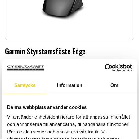
Garmin Styrstamsfäste Edge
Garmin Styrstamsfäste Edge
479
:-
Samtycke
Information
Om
Antal
Lägg 
-
+
Denna webbplats använder cookies
KÖP
Vi använder enhetsidentifierare för att anpassa innehållet
och annonserna till användarna, tillhandahålla funktioner
för sociala medier och analysera vår trafik. Vi
Certifierad cykelservice & Shimano Service Center