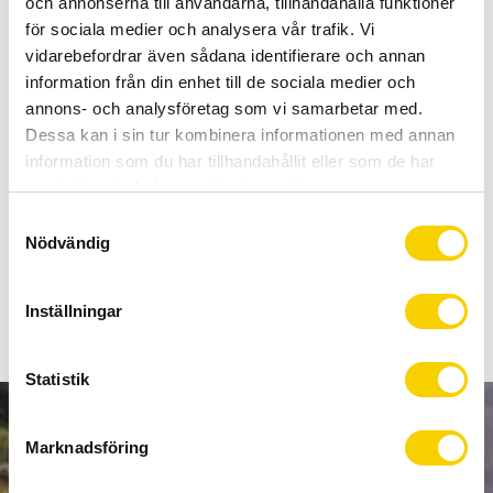
och annonserna till användarna, tillhandahålla funktioner
Allt inom cykel på ett ställe
för sociala medier och analysera vår trafik. Vi
Kunnig personal och hög kundnöjdhet
vidarebefordrar även sådana identifierare och annan
information från din enhet till de sociala medier och
Lagerstatus
Beställningsvara
annons- och analysföretag som vi samarbetar med.
Artikelnr
2655960001222
Dessa kan i sin tur kombinera informationen med annan
information som du har tillhandahållit eller som de har
samlat in när du har använt deras tjänster.
Liten och smidig framskärm som skyddar dig, men speciellt
S
cykeln.
Nödvändig
a
Passar till Fox® 34 & 36 Boost framgafflar.
m
t
Inställningar
y
c
k
Statistik
e
s
NYHETSBREV
Marknadsföring
v
a