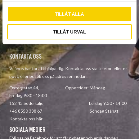
l
TILLÅT ALLA
PRENUMERERA
Dina personuppgifter behandlas i enlighet med vår
TILLÅT URVAL
integritetspolicy
.
KONTAKTA OSS
Vi finns här för att hjälpa dig. Kontakta oss via telefon eller e-
post, eller besök oss på adressen nedan.
Östergatan 44, Öppettider: Måndag -
Fredag 9:30 - 18:00
152 43 Södertälje Lördag 9:30 - 14:00
+46 8550 338 67 Söndag Stängt
Kontakta oss här
SOCIALA MEDIER
Följ oss på Facebook för att får nyheter och erbjudanden.