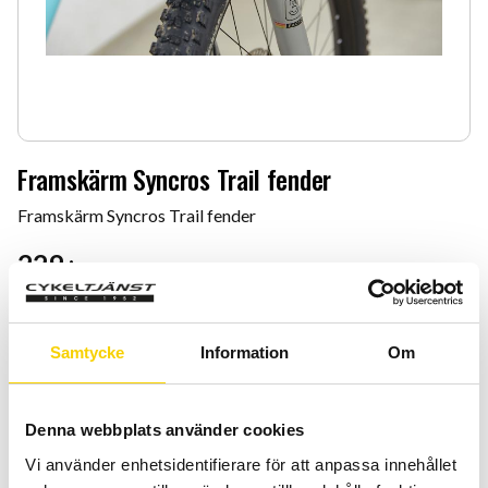
Framskärm Syncros Trail fender
Framskärm Syncros Trail fender
229
:-
Antal
Lägg 
-
+
Samtycke
Information
Om
KÖP
Denna webbplats använder cookies
Vi använder enhetsidentifierare för att anpassa innehållet
Certifierad cykelservice & Shimano Service Center