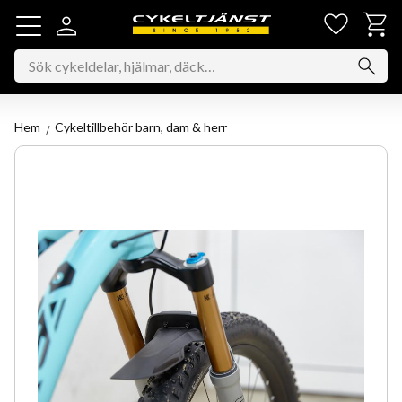
Favorit
Kundv
Meny
Hem
Cykeltillbehör barn, dam & herr