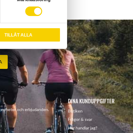
TILLÅT ALLA
A
DINA KUNDUPPGIFTER
år nyheter och erbjudanden.
Butiken
Frågor & svar
Hur handlar jag?