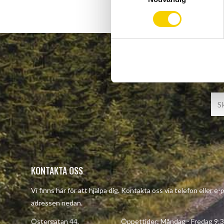
m
t
y
c
k
e
s
v
a
l
KONTAKTA OSS
Vi finns här för att hjälpa dig. Kontakta oss via telefon eller e-
adressen nedan.
Östergatan 44, Öppettider: Måndag - Fredag 9:30 