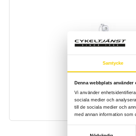
Samtycke
Denna webbplats använder 
Vi använder enhetsidentifierar
sociala medier och analysera 
till de sociala medier och a
med annan information som du 
S
Nödvändig
a