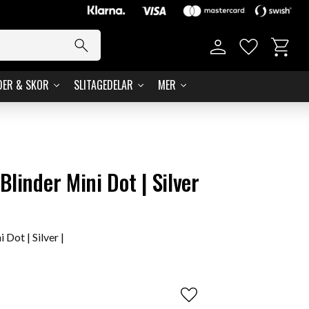
Kundvag
Favoriter
DER & SKOR
SLITAGEDELAR
MER
linder Mini Dot | Silver
Dot | Silver |
Lägg till i favoriter