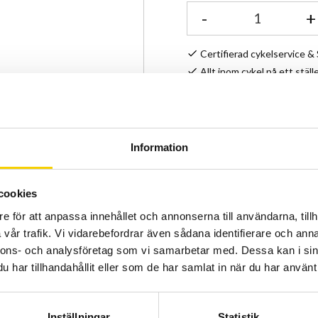
-
+
Certifierad cykelservice 
Allt inom cykel på ett ställ
Kunnig personal och hög 
Lagerstatus
Information
Artikelnr
cookies
e för att anpassa innehållet och annonserna till användarna, tillh
vår trafik. Vi vidarebefordrar även sådana identifierare och anna
nnons- och analysföretag som vi samarbetar med. Dessa kan i sin
har tillhandahållit eller som de har samlat in när du har använt 
Inställningar
Statistik