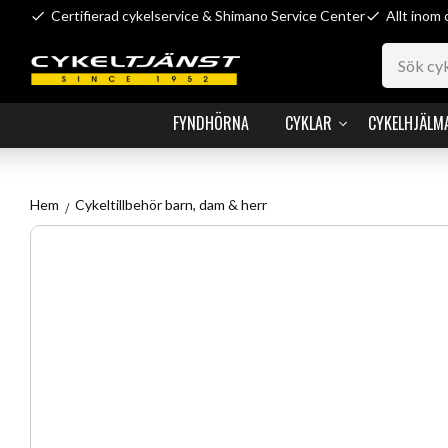
Certifierad cykelservice & Shimano Service Center
Allt inom 
FYNDHÖRNA
CYKLAR
CYKELHJÄLM
Hem
Cykeltillbehör barn, dam & herr