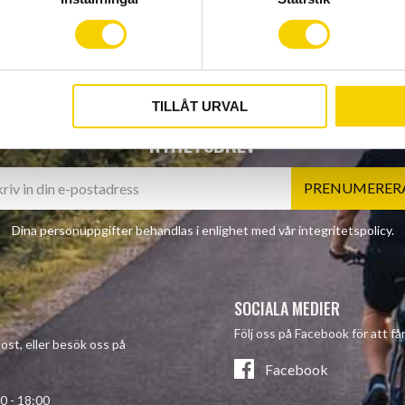
TILLÅT URVAL
NYHETSBREV
PRENUMERER
Dina personuppgifter behandlas i enlighet med vår
integritetspolicy
.
SOCIALA MEDIER
Följ oss på Facebook för att f
post, eller besök oss på
Facebook
- 18:00