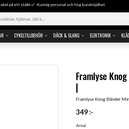
cykel på ett ställe
Kunnig personal och hög kundnöjdhet
AR
CYKELTILLBEHÖR
DÄCK & SLANG
ELEKTRONIK
KLÄ
Framlyse Knog B
|
Framlyse Knog Blinder Mini 
349
:-
Antal