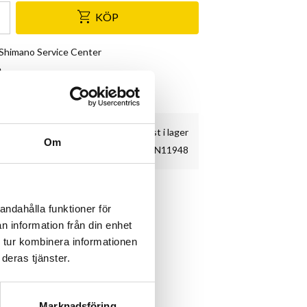
KÖP
& Shimano Service Center
e
kundnöjdhet
2 st i lager
Om
KN11948
andahålla funktioner för
n information från din enhet
 tur kombinera informationen
deras tjänster.
Marknadsföring