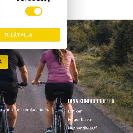
TILLÅT ALLA
A
DINA KUNDUPPGIFTER
år nyheter och erbjudanden.
Butiken
Frågor & svar
Hur handlar jag?