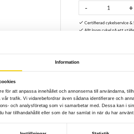
-
+
Certifierad cykelservice 
Allt inom cykel på ett ställ
Kunnig personal och hög 
Lagerstatus
Information
Artikelnr
cookies
e för att anpassa innehållet och annonserna till användarna, tillh
vår trafik. Vi vidarebefordrar även sådana identifierare och anna
nnons- och analysföretag som vi samarbetar med. Dessa kan i sin
har tillhandahållit eller som de har samlat in när du har använt 
Inställningar
Statistik