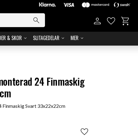
Kundvag
Favoriter
DER & SKOR
SLITAGEDELAR
MER
monterad 24 Finmaskig
2cm
4 Finmaskig Svart 33x22x22cm
Lägg till i favoriter