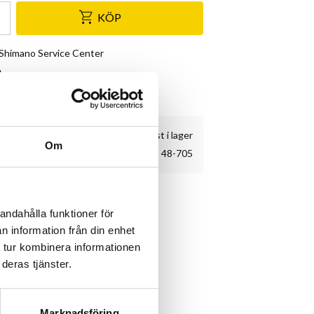
KÖP
& Shimano Service Center
e
kundnöjdhet
5 st i lager
Om
48-705
andahålla funktioner för
n information från din enhet
 tur kombinera informationen
deras tjänster.
Marknadsföring