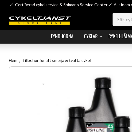
Certifierad cykelservice & Shimano Service Center
Allt inom 
FYNDHÖRNA
CYKLAR
CYKELHJÄLM
Hem
Tillbehör för att smörja & tvätta cykel