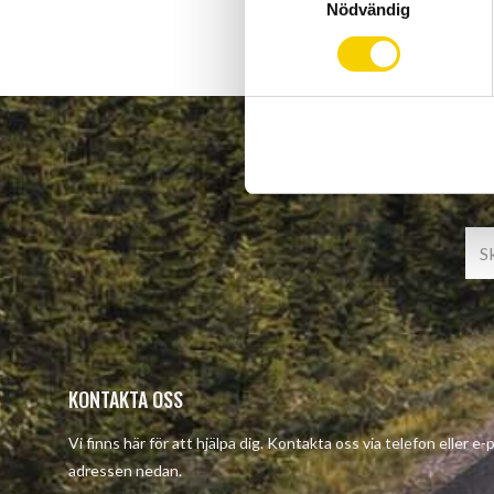
Nödvändig
a
m
t
y
c
k
e
s
v
a
l
KONTAKTA OSS
Vi finns här för att hjälpa dig. Kontakta oss via telefon eller e-
adressen nedan.