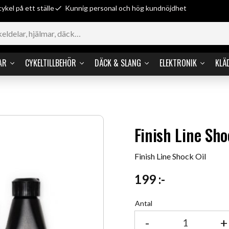
cykel på ett ställe
Kunnig personal och hög kundnöjdhet
AR
CYKELTILLBEHÖR
DÄCK & SLANG
ELEKTRONIK
KLÄ
Finish Line Sho
Finish Line Shock Oil
199
:-
Antal
-
+