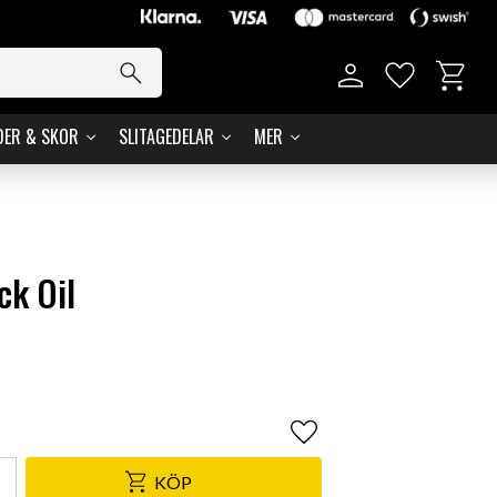
Kundvag
Favoriter
DER & SKOR
SLITAGEDELAR
MER
ck Oil
Lägg till i favoriter
KÖP