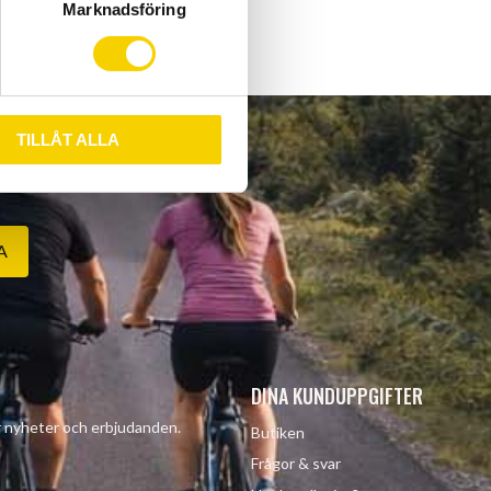
Marknadsföring
TILLÅT ALLA
A
DINA KUNDUPPGIFTER
år nyheter och erbjudanden.
Butiken
Frågor & svar