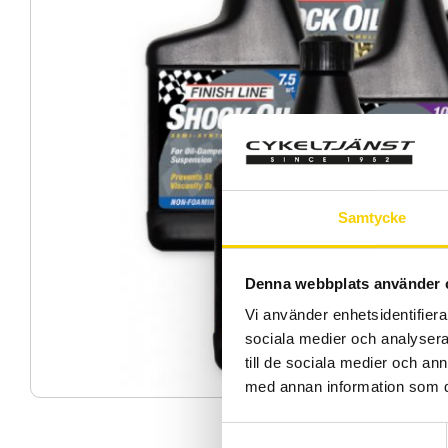
Samtycke
Denna webbplats använder 
Vi använder enhetsidentifierar
sociala medier och analysera 
till de sociala medier och a
med annan information som du 
S