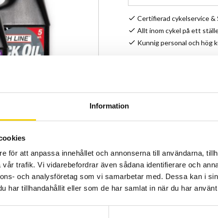
Certifierad cykelservice 
Allt inom cykel på ett ställ
Kunnig personal och hög 
Lagerstatus
Artikelnr
Tillverkare
Information
Halvsyntetisk dämparolja 
cookies
temperaturkänslig. Viskosit
e för att anpassa innehållet och annonserna till användarna, tillh
vår trafik. Vi vidarebefordrar även sådana identifierare och anna
nnons- och analysföretag som vi samarbetar med. Dessa kan i sin
har tillhandahållit eller som de har samlat in när du har använt 
Visa alla produkter från Fin