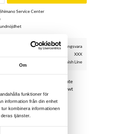
& Shimano Service Center
e
kundnöjdhet
Beställningsvara
XXX
Finish Line
Om
för både fram och bakdämpare, inte
et: 2.5 wt, 5 wt, 7.5 wt, 10 wt, 15 wt
andahålla funktioner för
n information från din enhet
 tur kombinera informationen
deras tjänster.
ish Line