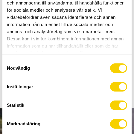
Allt inom cykel på ett ställe
och annonserna till användarna, tillhandahålla funktioner
Kunnig personal och hög kundnöjdhet
för sociala medier och analysera vår trafik. Vi
vidarebefordrar även sådana identifierare och annan
information från din enhet till de sociala medier och
Lagerstatus
154 st i lager
annons- och analysföretag som vi samarbetar med.
Artikelnr
C4600031
Dessa kan i sin tur kombinera informationen med annan
Tillv. artikelnr
RIM TAPE
information som du har tillhandahållit eller som de har
samlat in när du har använt deras tjänster.
S
Fälgband tillverkat av finska Herrmans i plast som tål ett
Nödvändig
a
högt tryck och säkrar att du inte får hål på slangen från
m
insidan av fälgen.
t
Inställningar
y
c
k
Statistik
e
s
NYHETSBREV
Marknadsföring
v
a