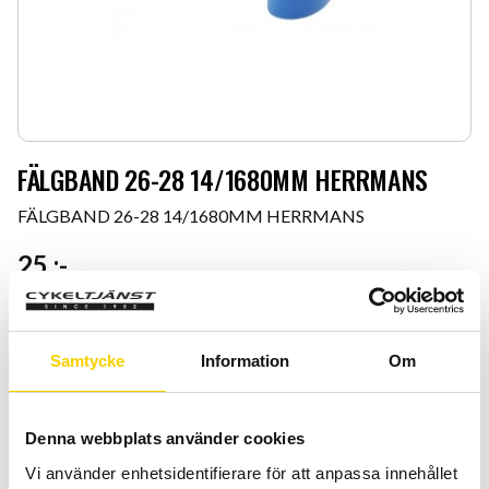
FÄLGBAND 26-28 14/1680MM HERRMANS
FÄLGBAND 26-28 14/1680MM HERRMANS
25
:-
Antal
Lägg 
-
+
Samtycke
Information
Om
KÖP
Denna webbplats använder cookies
Certifierad cykelservice & Shimano Service Center
Vi använder enhetsidentifierare för att anpassa innehållet