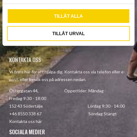
l
TILLÅT ALLA
PRENUMERERA
TILLÅT URVAL
Dina personuppgifter behandlas i enlighet med vår
integritetspolicy
.
KONTAKTA OSS
Vi finns här för att hjälpa dig. Kontakta oss via telefon eller e-
post, eller besök oss på adressen nedan.
Östergatan 44, Öppettider: Måndag -
Fredag 9:30 - 18:00
152 43 Södertälje Lördag 9:30 - 14:00
+46 8550 338 67 Söndag Stängt
Kontakta oss här
SOCIALA MEDIER