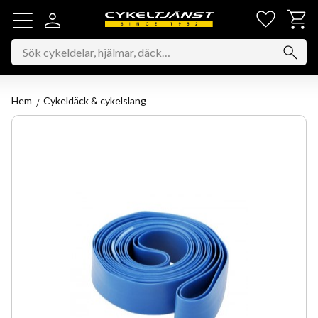
Favorit
Kundv
Meny
Hem
Cykeldäck & cykelslang