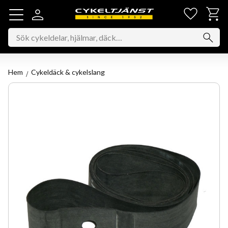
Favorit
Kundv
Meny
Hem
Cykeldäck & cykelslang