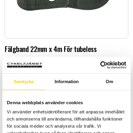
Fälgband 22mm x 4m För tubeless
Fälgband 22mm x 4m För tubeless
99
:-
Samtycke
Information
Om
Antal
Lägg 
-
+
Denna webbplats använder cookies
KÖP
Vi använder enhetsidentifierare för att anpassa innehållet
och annonserna till användarna, tillhandahålla funktioner
för sociala medier och analysera vår trafik. Vi
Certifierad cykelservice & Shimano Service Center