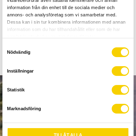
vidarebefordrar även sådana identifierare och annan
Allt inom cykel på ett ställe
information från din enhet till de sociala medier och
Kunnig personal och hög kundnöjdhet
annons- och analysföretag som vi samarbetar med.
Dessa kan i sin tur kombinera informationen med annan
Lagerstatus
Beställningsvara
information som du har tillhandahållit eller som de har
Artikelnr
18-BTI-15022
samlat in när du har använt deras tjänster.
S
Nödvändig
a
m
t
Inställningar
y
c
k
Statistik
NYHETSBREV
e
s
Marknadsföring
v
a
PRENUMERERA
l
TILLÅT ALLA