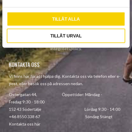
a
l
TILLÅT ALLA
PRENUMERERA
TILLÅT URVAL
Dina personuppgifter behandlas i enlighet med vår
integritetspolicy
.
KONTAKTA OSS
Vi finns här för att hjälpa dig. Kontakta oss via telefon eller e-
post, eller besök oss på adressen nedan.
Östergatan 44, Öppettider: Måndag -
Fredag 9:30 - 18:00
152 43 Södertälje Lördag 9:30 - 14:00
+46 8550 338 67 Söndag Stängt
Kontakta oss här