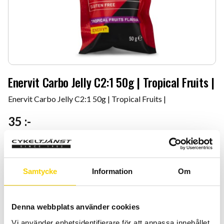
Enervit Carbo Jelly C2:1 50g | Tropical Fruits |
Enervit Carbo Jelly C2:1 50g | Tropical Fruits |
35
:-
Antal
Lägg 
-
+
Samtycke
Information
Om
KÖP
Denna webbplats använder cookies
Certifierad cykelservice & Shimano Service Center
Vi använder enhetsidentifierare för att anpassa innehållet