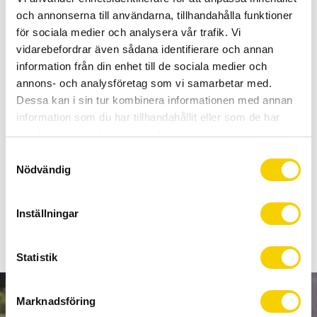
Allt inom cykel på ett ställe
och annonserna till användarna, tillhandahålla funktioner
Kunnig personal och hög kundnöjdhet
för sociala medier och analysera vår trafik. Vi
vidarebefordrar även sådana identifierare och annan
information från din enhet till de sociala medier och
Lagerstatus
Beställningsvara
annons- och analysföretag som vi samarbetar med.
Artikelnr
90532
Dessa kan i sin tur kombinera informationen med annan
information som du har tillhandahållit eller som de har
Enervit C2:1 Carbo Jelly, är en jelly som kan tuggas. Den ger
samlat in när du har använt deras tjänster.
dig glukos, fruktos samt 30 gram kolhydrater. Utan fett och
S
protein. Utmärkt för att fylla på med snabb energi under
Nödvändig
a
dina längre träningspass. Du kan inta 1-2 stycken per timme
m
under ditt pass.
t
Inställningar
y
c
k
Statistik
e
s
Marknadsföring
v
NYHETSBREV