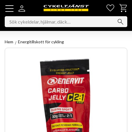
Favorit
Kundv
Meny
Hem
Energitillskott för cykling