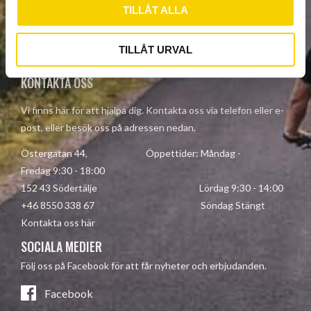
TILLÅT ALLA
Dina personuppgifter behandlas i enlighet med vår
integritetspolicy
.
TILLÅT URVAL
KONTAKTA OSS
Vi finns här för att hjälpa dig. Kontakta oss via telefon eller e-
post, eller besök oss på adressen nedan.
Östergatan 44, Öppettider: Måndag -
Fredag 9:30 - 18:00
152 43 Södertälje Lördag 9:30 - 14:00
+46 8550 338 67 Söndag Stängt
Kontakta oss här
SOCIALA MEDIER
Följ oss på Facebook för att får nyheter och erbjudanden.
Facebook