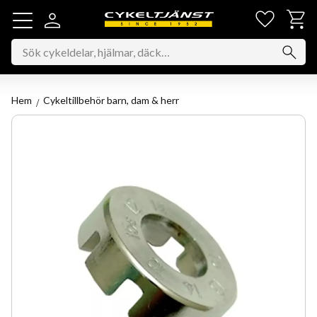
Favorit
Kundv
Meny
Hem
Cykeltillbehör barn, dam & herr