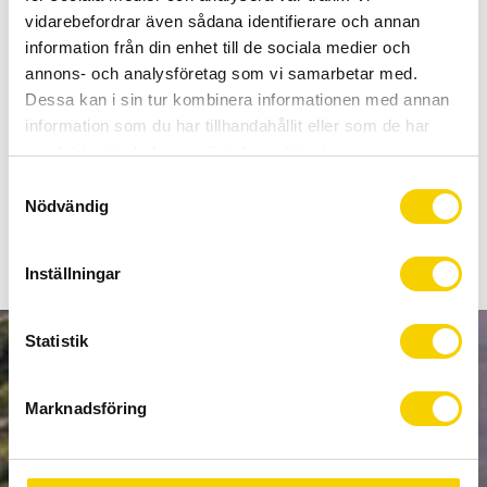
Allt inom cykel på ett ställe
vidarebefordrar även sådana identifierare och annan
Kunnig personal och hög kundnöjdhet
information från din enhet till de sociala medier och
annons- och analysföretag som vi samarbetar med.
Dessa kan i sin tur kombinera informationen med annan
Lagerstatus
Beställningsvara
information som du har tillhandahållit eller som de har
Artikelnr
18-909-05
samlat in när du har använt deras tjänster.
S
Universal med 8 dimensioner.
Nödvändig
a
m
t
Inställningar
y
c
k
Statistik
NYHETSBREV
e
s
Marknadsföring
v
a
l
PRENUMERERA