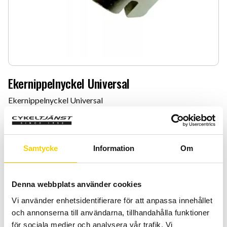
Ekernippelnyckel Universal
Ekernippelnyckel Universal
59
:-
Antal
Lägg 
Samtycke
Information
Om
-
+
Denna webbplats använder cookies
KÖP
Vi använder enhetsidentifierare för att anpassa innehållet
och annonserna till användarna, tillhandahålla funktioner
Certifierad cykelservice & Shimano Service Center
för sociala medier och analysera vår trafik. Vi