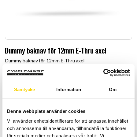
Dummy baknav för 12mm E-Thru axel
Dummy baknav för 12mm E-Thru axel
219
:-
Antal
Lägg 
Samtycke
Information
Om
-
+
Denna webbplats använder cookies
KÖP
Vi använder enhetsidentifierare för att anpassa innehållet
och annonserna till användarna, tillhandahålla funktioner
Certifierad cykelservice & Shimano Service Center
för sociala medier och analysera vår trafik. Vi