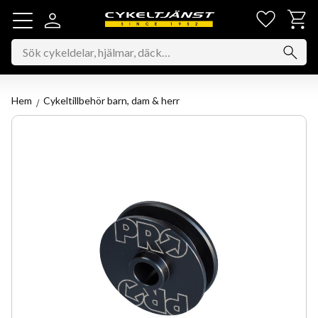
Favorit
Kundv
Meny
Hem
Cykeltillbehör barn, dam & herr