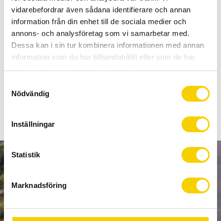
Allt inom cykel på ett ställe
vidarebefordrar även sådana identifierare och annan
Kunnig personal och hög kundnöjdhet
information från din enhet till de sociala medier och
annons- och analysföretag som vi samarbetar med.
Dessa kan i sin tur kombinera informationen med annan
Lagerstatus
Beställningsvara
information som du har tillhandahållit eller som de har
Artikelnr
PRAC0078
samlat in när du har använt deras tjänster.
S
Dummy baknav för 12mm E-Thru axel från Pro
Nödvändig
a
m
t
Inställningar
y
c
k
Statistik
NYHETSBREV
e
s
Marknadsföring
v
a
l
PRENUMERERA