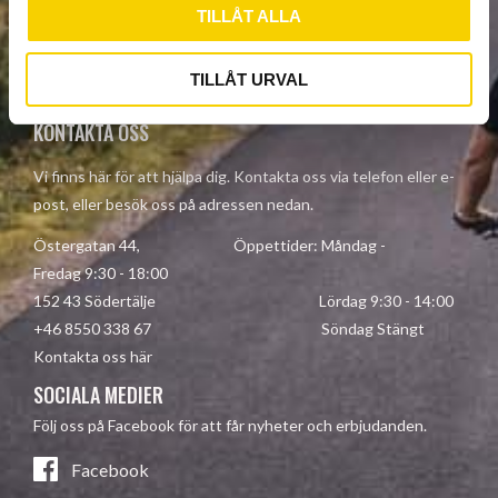
TILLÅT ALLA
Dina personuppgifter behandlas i enlighet med vår
integritetspolicy
.
TILLÅT URVAL
KONTAKTA OSS
Vi finns här för att hjälpa dig. Kontakta oss via telefon eller e-
post, eller besök oss på adressen nedan.
Östergatan 44, Öppettider: Måndag -
Fredag 9:30 - 18:00
152 43 Södertälje Lördag 9:30 - 14:00
+46 8550 338 67 Söndag Stängt
Kontakta oss här
SOCIALA MEDIER
Följ oss på Facebook för att får nyheter och erbjudanden.
Facebook