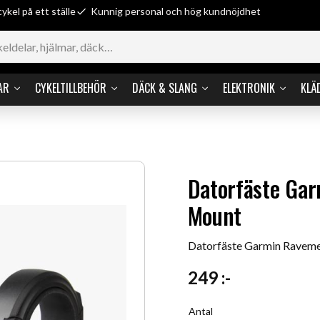
cykel på ett ställe
Kunnig personal och hög kundnöjdhet
AR
CYKELTILLBEHÖR
DÄCK & SLANG
ELEKTRONIK
KLÄ
Datorfäste Ga
Mount
Datorfäste Garmin Ravem
249
:-
Antal