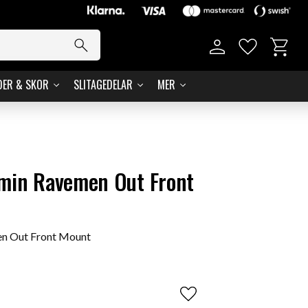
Kundvag
Favoriter
DER & SKOR
SLITAGEDELAR
MER
rmin Ravemen Out Front
en Out Front Mount
Lägg till i favoriter