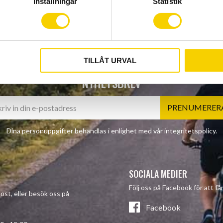
Inställningar
Statistik
TILLÅT URVAL
NYHETSBREV
PRENUMERER
Dina personuppgifter behandlas i enlighet med vår
integritetspolicy
.
SOCIALA MEDIER
Följ oss på Facebook för att f
post, eller besök oss på
Facebook