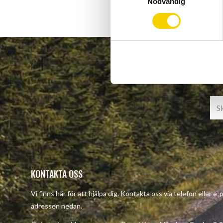
Nödvändig
a
m
t
y
c
k
e
s
v
a
l
KONTAKTA OSS
Vi finns här för att hjälpa dig. Kontakta oss via telefon eller e-
adressen nedan.