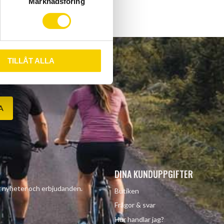
Marknadsföring
TILLÅT ALLA
A
DINA KUNDUPPGIFTER
år nyheter och erbjudanden.
Butiken
Frågor & svar
Hur handlar jag?