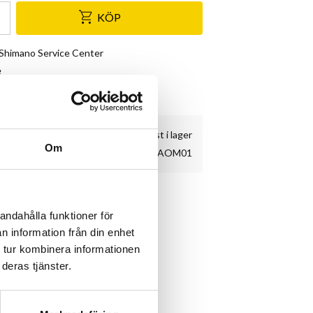
KÖP
& Shimano Service Center
e
kundnöjdhet
6 st i lager
Om
AOM01
in utom Edge 1050.
andahålla funktioner för
eller framlampa.
n information från din enhet
ch väger endast 53g.
 tur kombinera informationen
deras tjänster.