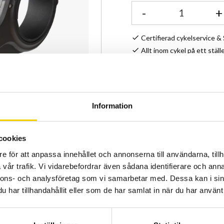
-
+
Certifierad cykelservice 
Allt inom cykel på ett ställ
Kunnig personal och hög 
Lagerstatus
Information
Artikelnr
cookies
Kompatibel med alla Garm
e för att anpassa innehållet och annonserna till användarna, tillh
GoPro adapter till kamera 
vår trafik. Vi vidarebefordrar även sådana identifierare och anna
För 31,8mm styrdiameter o
nnons- och analysföretag som vi samarbetar med. Dessa kan i sin
har tillhandahållit eller som de har samlat in när du har använt 