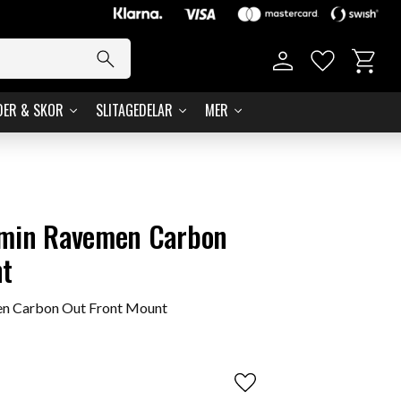
Kundvag
Favoriter
DER & SKOR
SLITAGEDELAR
MER
rmin Ravemen Carbon
nt
en Carbon Out Front Mount
Lägg till i favoriter