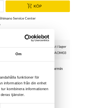
KÖP
& Shimano Service Center
e
kundnöjdhet
5 st i lager
AOM03
Om
kombo för att kunna använda din Garmin
andahålla funktioner för
eller framlampa.
n information från din enhet
 tur kombinera informationen
 väger endast 28g.
deras tjänster.