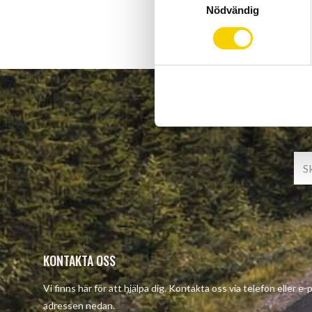
Nödvändig
a
m
t
y
c
k
e
s
v
a
l
KONTAKTA OSS
Vi finns här för att hjälpa dig. Kontakta oss via telefon eller e-
adressen nedan.