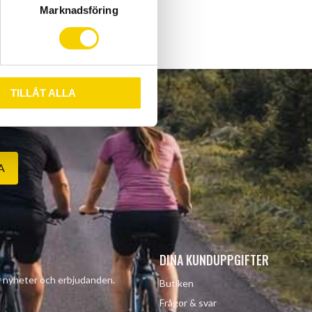
Marknadsföring
TILLÅT ALLA
A
DINA KUNDUPPGIFTER
år nyheter och erbjudanden.
Butiken
Frågor & svar