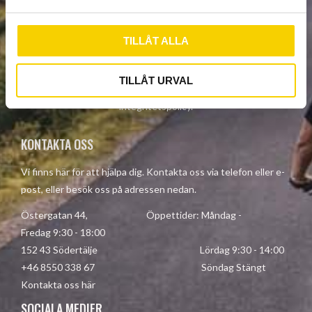
a
l
TILLÅT ALLA
PRENUMERERA
TILLÅT URVAL
Dina personuppgifter behandlas i enlighet med vår
integritetspolicy
.
KONTAKTA OSS
Vi finns här för att hjälpa dig. Kontakta oss via telefon eller e-
post, eller besök oss på adressen nedan.
Östergatan 44, Öppettider: Måndag -
Fredag 9:30 - 18:00
152 43 Södertälje Lördag 9:30 - 14:00
+46 8550 338 67 Söndag Stängt
Kontakta oss här
SOCIALA MEDIER