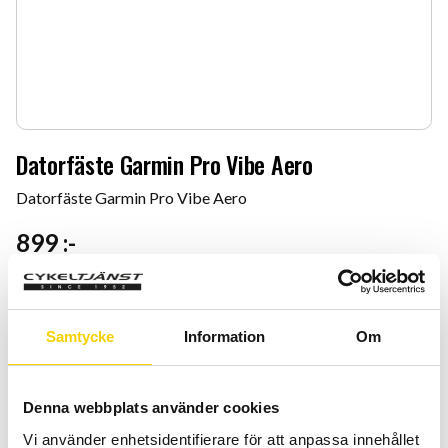
Datorfäste Garmin Pro Vibe Aero
Datorfäste Garmin Pro Vibe Aero
899
:-
Antal
Lägg 
-
+
Samtycke
Information
Om
KÖP
Denna webbplats använder cookies
Certifierad cykelservice & Shimano Service Center
Vi använder enhetsidentifierare för att anpassa innehållet