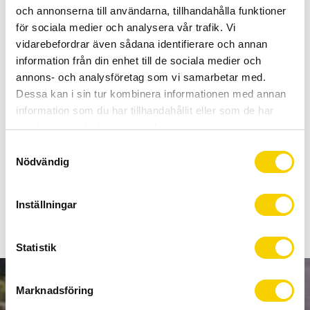
Allt inom cykel på ett ställe
och annonserna till användarna, tillhandahålla funktioner
Kunnig personal och hög kundnöjdhet
för sociala medier och analysera vår trafik. Vi
vidarebefordrar även sådana identifierare och annan
information från din enhet till de sociala medier och
Lagerstatus
1 st i lager
annons- och analysföretag som vi samarbetar med.
Artikelnr
PRAC0136
Dessa kan i sin tur kombinera informationen med annan
Tillverkare
PRO
information som du har tillhandahållit eller som de har
samlat in när du har använt deras tjänster.
Ett fäste för din Garmin Edge som är både snyggt och lätt.
S
Nödvändig
Endast 30 gram.
a
m
t
Visa alla produkter från PRO
Inställningar
y
c
k
Statistik
e
s
Marknadsföring
NYHETSBREV
v