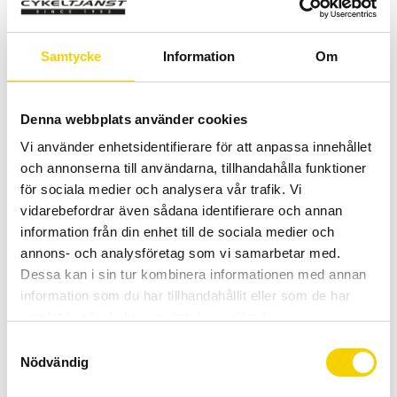
Allt inom cykel på ett ställe
Kunnig personal och hög kundnöjdhet
Samtycke
Information
Om
Lagerstatus
1 st i lager
Artikelnr
48-062
Denna webbplats använder cookies
Vi använder enhetsidentifierare för att anpassa innehållet
En trådlös instegsmodell för dem som cyklar för bättre hälsa
och annonserna till användarna, tillhandahålla funktioner
och en bättre miljö. En stor display med 2 st fönster.
för sociala medier och analysera vår trafik. Vi
vidarebefordrar även sådana identifierare och annan
Funktioner:
information från din enhet till de sociala medier och
- Aktuell, medel & max hastighet 0.0~105.9 km/h
annons- och analysföretag som vi samarbetar med.
- Tripp distans 0.00~999.99 km
Dessa kan i sin tur kombinera informationen med annan
- Total sträcka 0~99999 km
information som du har tillhandahållit eller som de har
- Tidtagning 0:00'00"~9:59'59"
samlat in när du har använt deras tjänster.
- Klocka 12/24h
S
- Kaloriförbrukning 0 ~99999 kcal
Nödvändig
a
- Koldioxid "besparing" 0.00~999,99 kg
m
Finesser: