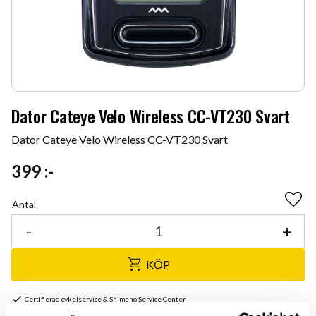
Dator Cateye Velo Wireless CC-VT230 Svart
Dator Cateye Velo Wireless CC-VT230 Svart
399
:-
Antal
Lägg 
-
+
KÖP
Certifierad cykelservice & Shimano Service Center