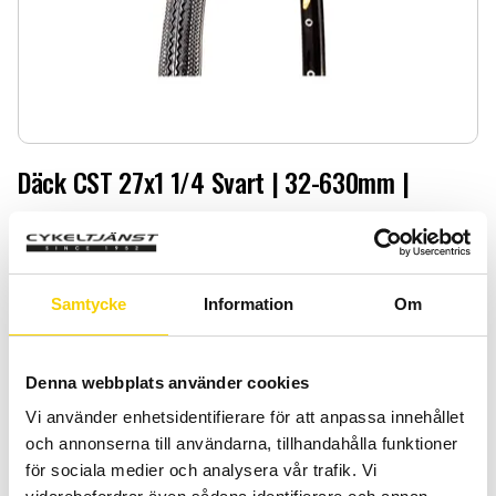
Däck CST 27x1 1/4 Svart | 32-630mm |
Däck CST 27x1 1/4 Svart | 32-630mm |
179
:-
Samtycke
Information
Om
Antal
Lägg 
-
+
Denna webbplats använder cookies
KÖP
Vi använder enhetsidentifierare för att anpassa innehållet
och annonserna till användarna, tillhandahålla funktioner
för sociala medier och analysera vår trafik. Vi
Certifierad cykelservice & Shimano Service Center