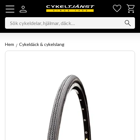
Favorit
Kundv
Meny
Hem
Cykeldäck & cykelslang