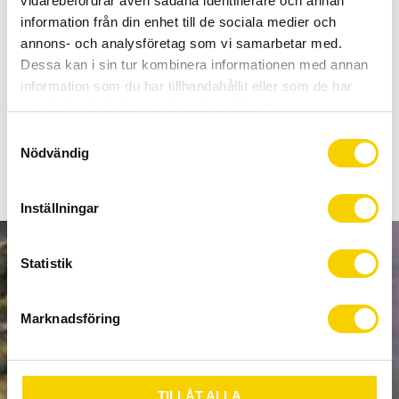
vidarebefordrar även sådana identifierare och annan
Allt inom cykel på ett ställe
information från din enhet till de sociala medier och
Kunnig personal och hög kundnöjdhet
annons- och analysföretag som vi samarbetar med.
Dessa kan i sin tur kombinera informationen med annan
Lagerstatus
11 st i lager
information som du har tillhandahållit eller som de har
Artikelnr
18-127-01
samlat in när du har använt deras tjänster.
S
Nödvändig
a
m
t
Inställningar
y
c
k
Statistik
NYHETSBREV
e
s
Marknadsföring
v
a
PRENUMERERA
l
TILLÅT ALLA