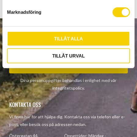
e
s
Marknadsföring
v
a
l
NYHETSBREV
TILLÅT ALLA
TILLÅT URVAL
PRENUMERERA
Dina personuppgifter behandlas i enlighet med vår
integritetspolicy
.
KONTAKTA OSS
Vi finns här för att hjälpa dig. Kontakta oss via telefon eller e-
post, eller besök oss på adressen nedan.
Östergatan 44, Öppettider: Måndag -