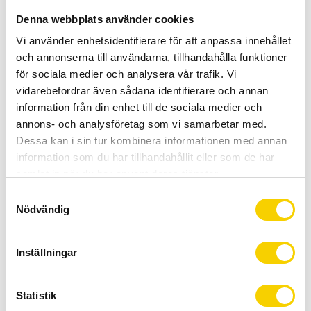
Denna webbplats använder cookies
Vi använder enhetsidentifierare för att anpassa innehållet
Antal
Lägg 
och annonserna till användarna, tillhandahålla funktioner
för sociala medier och analysera vår trafik. Vi
-
+
vidarebefordrar även sådana identifierare och annan
information från din enhet till de sociala medier och
KÖP
annons- och analysföretag som vi samarbetar med.
Dessa kan i sin tur kombinera informationen med annan
Certifierad cykelservice & Shimano Service Center
information som du har tillhandahållit eller som de har
Allt inom cykel på ett ställe
samlat in när du har använt deras tjänster.
Kunnig personal och hög kundnöjdhet
S
Nödvändig
a
Lagerstatus
Beställningsvara
m
t
Artikelnr
1909A2-XS
Inställningar
y
Tillv. artikelnr
1909A2
c
k
Statistik