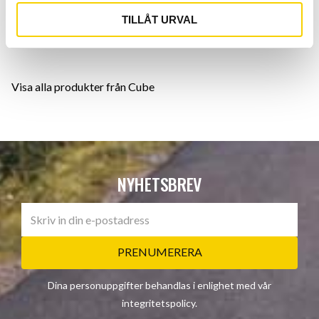
Bromsar:
Shimano BR-RX400
, hydrauliska skivbromsar
Vevparti:
Shimano GRX FC-RX600
, 40T
TILLÅT URVAL
Vikt: 9,0 kg
Visa alla produkter från Cube
NYHETSBREV
PRENUMERERA
Dina personuppgifter behandlas i enlighet med vår
integritetspolicy
.