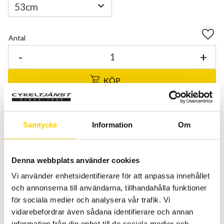
Antal
Lägg 
-
+
KÖP
Certifierad cykelservice & Shimano Service Center
Allt inom cykel på ett ställe
Samtycke
Information
Om
Kunnig personal och hög kundnöjdhet
Denna webbplats använder cookies
Lagerstatus
Beställningsvara
Vi använder enhetsidentifierare för att anpassa innehållet
Artikelnr
C680300-53
och annonserna till användarna, tillhandahålla funktioner
Tillv. artikelnr
C680300
för sociala medier och analysera vår trafik. Vi
Tillverkare
Cube
vidarebefordrar även sådana identifierare och annan
information från din enhet till de sociala medier och