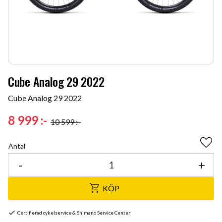
Cube Analog 29 2022
Cube Analog 29 2022
Nedsatt pris:
8 999
:-
10 599
:-
Ordinarie pris:
Antal
Lägg 
-
+
KÖP
Certifierad cykelservice & Shimano Service Center