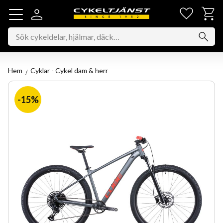
Favorit
Kundv
Meny
Hem
Cyklar - Cykel dam & herr
15
%