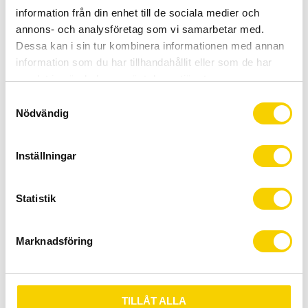
Framväxel:
information från din enhet till de sociala medier och
Bromsar:
Shimano BR-MT200
, hydrauliska skivbromsar
annons- och analysföretag som vi samarbetar med.
Vevparti:
Sram SX Eagle, 32T
Dessa kan i sin tur kombinera informationen med annan
Vikt: 13,8 kg
information som du har tillhandahållit eller som de har
samlat in när du har använt deras tjänster.
S
Visa alla produkter från Cube
Nödvändig
a
m
t
Relaterade produkter
Inställningar
y
c
k
Statistik
e
s
Marknadsföring
v
a
l
TILLÅT ALLA