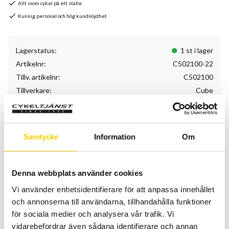
Allt inom cykel på ett ställe
Kunnig personal och hög kundnöjdhet
Lagerstatus
1 st i lager
Artikelnr
C502100-22
Tillv. artikelnr
C502100
Tillverkare
Cube
Specifikationer
Samtycke
Information
Om
Ram: Aluminium Lite
Framgaffel: Dämpad gaffel, Rockshox Judy Silver TK Coil
100mm Lockout
Denna webbplats använder cookies
Antal växlar: 12
Vi använder enhetsidentifierare för att anpassa innehållet
Hjul: Cube ZX20
och annonserna till användarna, tillhandahålla funktioner
Växelreglage: Sram SX Eagle
för sociala medier och analysera vår trafik. Vi
Bakväxel: Sram SX Eagle
vidarebefordrar även sådana identifierare och annan