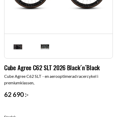
Cube Agree C62 SLT 2026 Black´n´Black
Cube Agree C62 SLT - en aerooptimerad racercykel i
premiumklassen,
62 690
:-
Storlek