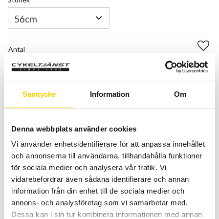
Antal
Lägg 
-
+
KÖP
Samtycke
Information
Om
Certifierad cykelservice & Shimano Service Center
Allt inom cykel på ett ställe
Denna webbplats använder cookies
Kunnig personal och hög kundnöjdhet
Vi använder enhetsidentifierare för att anpassa innehållet
och annonserna till användarna, tillhandahålla funktioner
för sociala medier och analysera vår trafik. Vi
Lagerstatus
1 st i lager
vidarebefordrar även sådana identifierare och annan
Artikelnr
126500-56
information från din enhet till de sociala medier och
annons- och analysföretag som vi samarbetar med.
Dessa kan i sin tur kombinera informationen med annan
Cube Agree C:62 SLT är en aerodynamiskt optimerad,