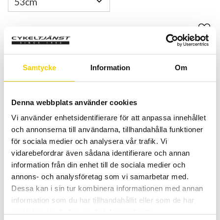
Antal
Lägg 
-
+
Samtycke
Information
Om
KÖP
Certifierad cykelservice & Shimano Service Center
Denna webbplats använder cookies
Allt inom cykel på ett ställe
Vi använder enhetsidentifierare för att anpassa innehållet
Kunnig personal och hög kundnöjdhet
och annonserna till användarna, tillhandahålla funktioner
för sociala medier och analysera vår trafik. Vi
vidarebefordrar även sådana identifierare och annan
Lagerstatus
2 st i lager
information från din enhet till de sociala medier och
Artikelnr
YQC7065301
annons- och analysföretag som vi samarbetar med.
Tillv. artikelnr
YQC706
Dessa kan i sin tur kombinera informationen med annan
Tillverkare
Crescent
information som du har tillhandahållit eller som de har
samlat in när du har använt deras tjänster.