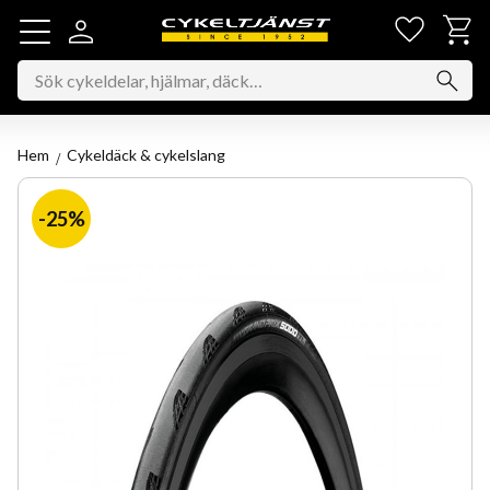
Favorit
Kundv
Meny
Hem
Cykeldäck & cykelslang
25
%