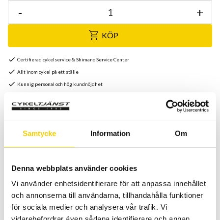
-
+
KÖP
Certifierad cykelservice & Shimano Service Center
Allt inom cykel på ett ställe
Kunnig personal och hög kundnöjdhet
Lagerstatus
7 st i lager
Artikelnr
1018670000
Samtycke
Information
Om
Tillv. artikelnr
GP5000TL
Denna webbplats använder cookies
Världens bästa däck; GP4000, har under lång tid varit
Vi använder enhetsidentifierare för att anpassa innehållet
referensdäcket nummer ett. Och nu går det i graven! Här
och annonserna till användarna, tillhandahålla funktioner
finns det dessutom i en modern uppdaterad Tubeless-
för sociala medier och analysera vår trafik. Vi
version, väldigt 2019.
vidarebefordrar även sådana identifierare och annan