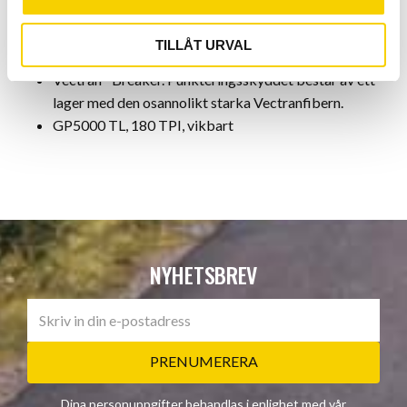
Har Continentals unika BlackChili-gummiblandning
som ger utmärkt grepp, lågt rullmotstånd och mycket
TILLÅT URVAL
god slitstyrka.
Vectran™Breaker. Punkteringsskyddet består av ett
lager med den osannolikt starka Vectranfibern.
GP5000 TL, 180 TPI, vikbart
NYHETSBREV
PRENUMERERA
Dina personuppgifter behandlas i enlighet med vår