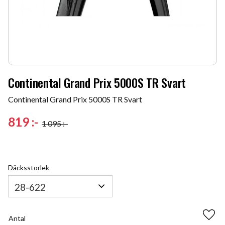
Continental Grand Prix 5000S TR Svart
Continental Grand Prix 5000S TR Svart
Nedsatt pris:
819
:-
1 095
:-
Ordinarie pris:
Däcksstorlek
Antal
Lägg 