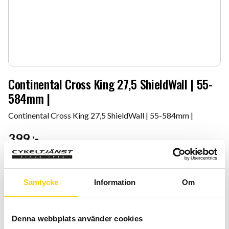
Continental Cross King 27,5 ShieldWall | 55-
584mm |
Continental Cross King 27,5 ShieldWall | 55-584mm |
399
:-
Antal
Lägg 
-
+
Samtycke
Information
Om
KÖP
Denna webbplats använder cookies