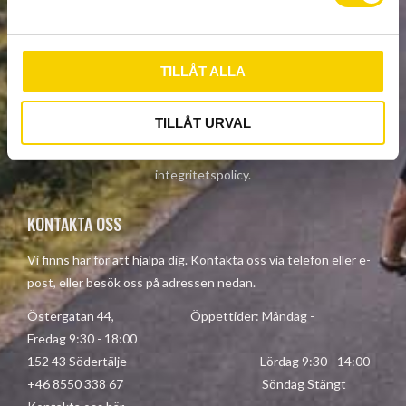
v
NYHETSBREV
a
l
TILLÅT ALLA
PRENUMERERA
TILLÅT URVAL
Dina personuppgifter behandlas i enlighet med vår
integritetspolicy
.
KONTAKTA OSS
Vi finns här för att hjälpa dig. Kontakta oss via telefon eller e-
post, eller besök oss på adressen nedan.
Östergatan 44, Öppettider: Måndag -
Fredag 9:30 - 18:00
152 43 Södertälje Lördag 9:30 - 14:00
+46 8550 338 67 Söndag Stängt