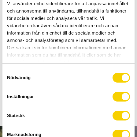
Certifierad cykelservice & Shimano Service Center
Vi använder enhetsidentifierare för att anpassa innehållet
Allt inom cykel på ett ställe
och annonserna till användarna, tillhandahålla funktioner
Kunnig personal och hög kundnöjdhet
för sociala medier och analysera vår trafik. Vi
vidarebefordrar även sådana identifierare och annan
information från din enhet till de sociala medier och
Lagerstatus
9 st i lager
annons- och analysföretag som vi samarbetar med.
Artikelnr
1502910000
Dessa kan i sin tur kombinera informationen med annan
Tillverkare
Continental
information som du har tillhandahållit eller som de har
samlat in när du har använt deras tjänster.
S
Continental Cross King 27,5 ShieldWall 27,5x2.20
Nödvändig
a
Vikbart däck som är Tubeless Ready.
m
t
Inställningar
y
Visa alla produkter från Continental
c
k
Statistik
e
s
Marknadsföring