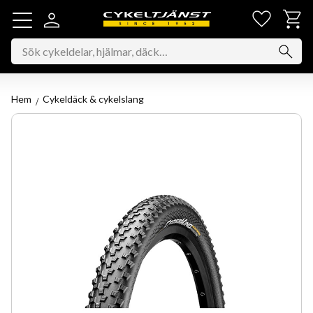
Favorit
Kundv
Meny
Hem
Cykeldäck & cykelslang