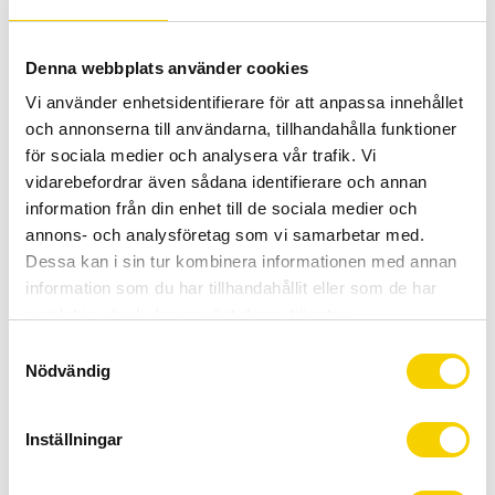
-
+
Denna webbplats använder cookies
KÖP
Vi använder enhetsidentifierare för att anpassa innehållet
och annonserna till användarna, tillhandahålla funktioner
Certifierad cykelservice & Shimano Service Center
för sociala medier och analysera vår trafik. Vi
Allt inom cykel på ett ställe
vidarebefordrar även sådana identifierare och annan
Kunnig personal och hög kundnöjdhet
information från din enhet till de sociala medier och
annons- och analysföretag som vi samarbetar med.
Lagerstatus
3 st i lager
Dessa kan i sin tur kombinera informationen med annan
Artikelnr
11111703021XL
information som du har tillhandahållit eller som de har
samlat in när du har använt deras tjänster.
Tillv. artikelnr
11111703021
Tillverkare
Pearl Izumi
S
Nödvändig
a
m
En bra instegsbyxa från Pearl Izumi med hög kvalité.
t
Inställningar
y
Mjuk och tjock stoppning för många, långa sköna mil på
c
sadeln.