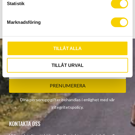
k
Statistik
e
Visa alla produkter från Pearl Izumi
s
Marknadsföring
v
a
l
TILLÅT ALLA
NYHETSBREV
TILLÅT URVAL
PRENUMERERA
Dina personuppgifter behandlas i enlighet med vår
integritetspolicy
.
KONTAKTA OSS