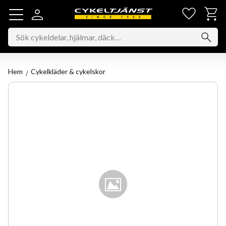
Favorit
Kundv
Meny
Hem
Cykelkläder & cykelskor