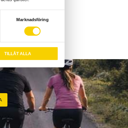
r brake
himano
Marknadsföring
TILLÅT ALLA
A