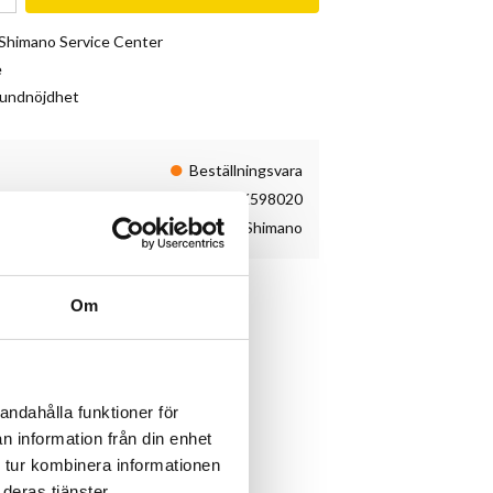
& Shimano Service Center
e
kundnöjdhet
Beställningsvara
Y8K598020
Shimano
ar.
Om
Series
andahålla funktioner för
 R50T2 (BR-CX50)
n information från din enhet
 tur kombinera informationen
deras tjänster.