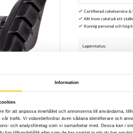
Certifierad cykelservice 
Allt inom cykel på ett ställ
Kunnig personal och hög 
Lagerstatus
Artikelnr
Tillverkare
Shimano CX50 bromskloss
Information
Specifikationer
cookies
Varumärke: Shimano
Shimano grupp: Non-
e för att anpassa innehållet och annonserna till användarna, tillh
Shimano modellkod:
vår trafik. Vi vidarebefordrar även sådana identifierare och anna
nnons- och analysföretag som vi samarbetar med. Dessa kan i sin
Modell år: 2013
har tillhandahållit eller som de har samlat in när du har använt 