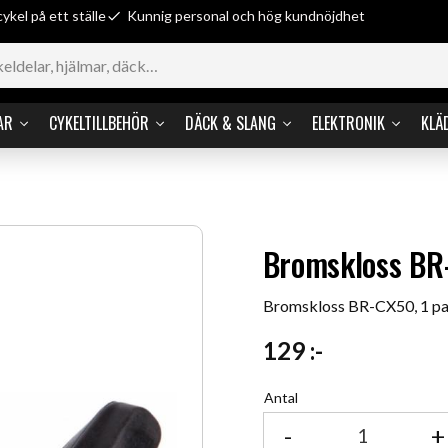
cykel på ett ställe
Kunnig personal och hög kundnöjdhet
AR
CYKELTILLBEHÖR
DÄCK & SLANG
ELEKTRONIK
KLÄ
Bromskloss BR-
Bromskloss BR-CX50, 1 pa
129
:-
Antal
-
+