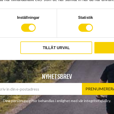
Bromstyp: Cantileve
Visa alla produkter från S
Inställningar
Statistik
TILLÅT URVAL
NYHETSBREV
PRENUMERER
Dina personuppgifter behandlas i enlighet med vår
integritetspolicy
.