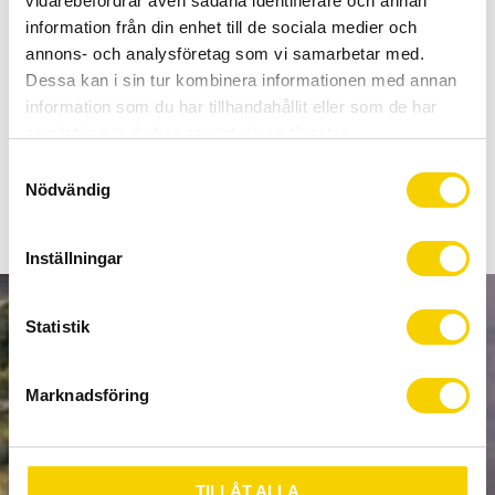
vidarebefordrar även sådana identifierare och annan
Allt inom cykel på ett ställe
information från din enhet till de sociala medier och
Kunnig personal och hög kundnöjdhet
annons- och analysföretag som vi samarbetar med.
Dessa kan i sin tur kombinera informationen med annan
Lagerstatus
2 st i lager
information som du har tillhandahållit eller som de har
Artikelnr
ERDR3000GS
samlat in när du har använt deras tjänster.
S
Nödvändig
a
m
t
Inställningar
y
c
k
Statistik
NYHETSBREV
e
s
Marknadsföring
v
a
PRENUMERERA
l
TILLÅT ALLA