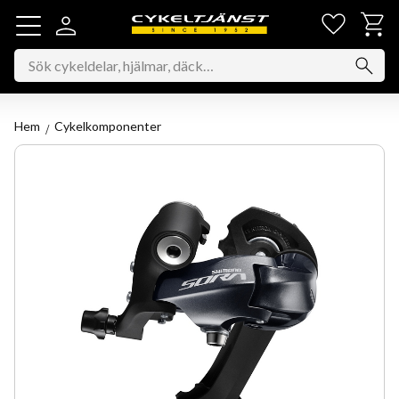
Favorit
Kundv
Meny
Hem
Cykelkomponenter