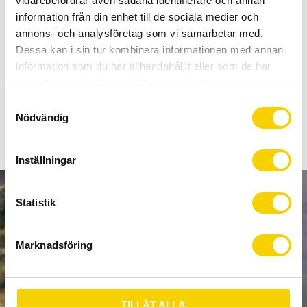
vidarebefordrar även sådana identifierare och annan
Allt inom cykel på ett ställe
information från din enhet till de sociala medier och
Kunnig personal och hög kundnöjdhet
annons- och analysföretag som vi samarbetar med.
Dessa kan i sin tur kombinera informationen med annan
Lagerstatus
5 st i lager
information som du har tillhandahållit eller som de har
Artikelnr
41-355
samlat in när du har använt deras tjänster.
S
Nödvändig
a
m
t
Inställningar
y
c
k
Statistik
NYHETSBREV
e
s
Marknadsföring
v
a
PRENUMERERA
l
TILLÅT ALLA