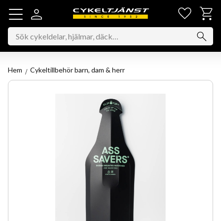
Favorit
Kundv
Meny
Hem
Cykeltillbehör barn, dam & herr