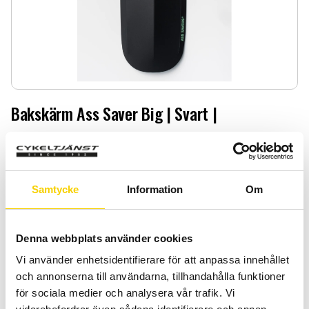
Bakskärm Ass Saver Big | Svart |
Bakskärm Ass Saver Big | Svart |
119
:-
Samtycke
Information
Om
Antal
Lägg 
-
+
Denna webbplats använder cookies
KÖP
Vi använder enhetsidentifierare för att anpassa innehållet
och annonserna till användarna, tillhandahålla funktioner
för sociala medier och analysera vår trafik. Vi
Certifierad cykelservice & Shimano Service Center