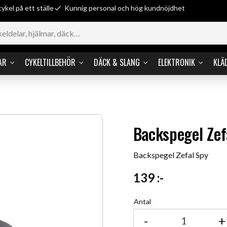
cykel på ett ställe
Kunnig personal och hög kundnöjdhet
AR
CYKELTILLBEHÖR
DÄCK & SLANG
ELEKTRONIK
KLÄ
Backspegel Zef
Backspegel Zefal Spy
139
:-
Antal
-
+