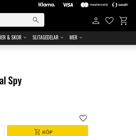
Kundvag
Favoriter
DER & SKOR
SLITAGEDELAR
MER
al Spy
Lägg till i favoriter
KÖP