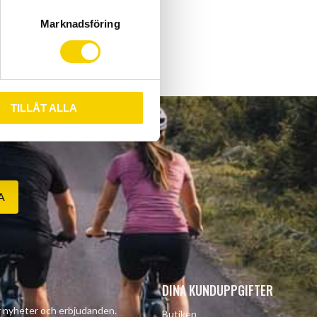
Marknadsföring
TILLÅT ALLA
A
DINA KUNDUPPGIFTER
år nyheter och erbjudanden.
Butiken