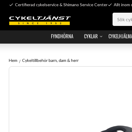
Certifierad cykelservice & Shimano Service Center
Allt inom 
FYNDHÖRNA
CYKLAR
CYKELHJÄLM
Hem
Cykeltillbehör barn, dam & herr