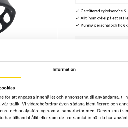
Certifierad cykelservice 
Allt inom cykel på ett ställ
Kunnig personal och hög 
Lagerstatus
Artikelnr
Information
Minimalistisk backspegel
Spy -spegeln kan monteras p
cookies
e för att anpassa innehållet och annonserna till användarna, tillh
vår trafik. Vi vidarebefordrar även sådana identifierare och anna
- Snabbfäste
nnons- och analysföretag som vi samarbetar med. Dessa kan i sin
- Passar 22-60mm styrrör
har tillhandahållit eller som de har samlat in när du har använt 
- Vikt 25g