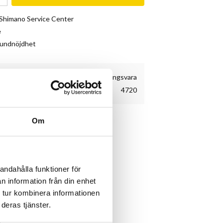
& Shimano Service Center
e
kundnöjdhet
Beställningsvara
4720
Om
å olika platser på din cykel.
andahålla funktioner för
n information från din enhet
 tur kombinera informationen
deras tjänster.