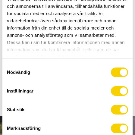
Allt inom cykel på ett ställe
och annonserna till användarna, tillhandahålla funktioner
Kunnig personal och hög kundnöjdhet
för sociala medier och analysera vår trafik. Vi
vidarebefordrar även sådana identifierare och annan
information från din enhet till de sociala medier och
Lagerstatus
6 st i lager
annons- och analysföretag som vi samarbetar med.
Artikelnr
213-BACHP2481
Dessa kan i sin tur kombinera informationen med annan
information som du har tillhandahållit eller som de har
Adapter till EcoRide batteriladdare.
samlat in när du har använt deras tjänster.
S
Från DC2.1 till Z311
Nödvändig
a
Ladd-adapter för kompabilitet att ladda batteri med Z311-
m
plugg.
t
Inställningar
y
c
k
Statistik
e
s
Marknadsföring
NYHETSBREV
v