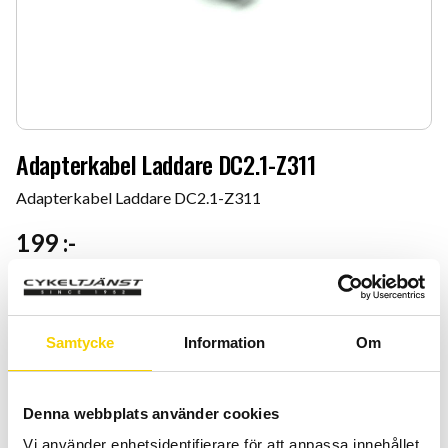
Adapterkabel Laddare DC2.1-Z311
Adapterkabel Laddare DC2.1-Z311
199
:-
Antal
Lägg 
-
+
Samtycke
Information
Om
KÖP
Denna webbplats använder cookies
Certifierad cykelservice & Shimano Service Center
Vi använder enhetsidentifierare för att anpassa innehållet