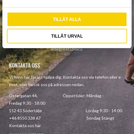
a
l
TILLÅT ALLA
PRENUMERERA
TILLÅT URVAL
Dina personuppgifter behandlas i enlighet med vår
integritetspolicy
.
KONTAKTA OSS
Vi finns här för att hjälpa dig. Kontakta oss via telefon eller e-
post, eller besök oss på adressen nedan.
Östergatan 44, Öppettider: Måndag -
Fredag 9:30 - 18:00
152 43 Södertälje Lördag 9:30 - 14:00
+46 8550 338 67 Söndag Stängt
Kontakta oss här