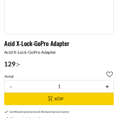
Acid X-Lock-GoPro Adapter
Acid X-Lock-GoPro Adapter
129
:-
Antal
Lägg 
-
+
KÖP
Certifierad cykelservice & Shimano Service Center