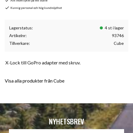
Allt inom cykel på ett ställe
Kunnig personal och hög kundnöjdhet
Lagerstatus
4 st i lager
Artikelnr
93746
Tillverkare
Cube
X-Lock till GoPro adapter med skruv.
Visa alla produkter från Cube
NYHETSBREV