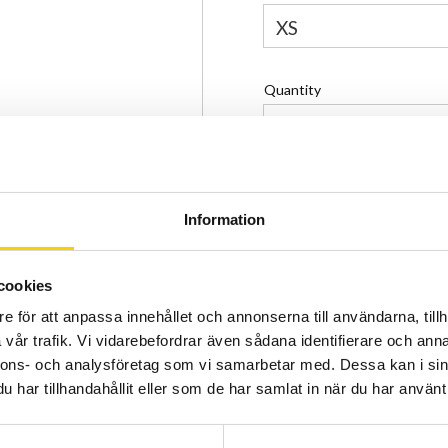
Quantity
-
+
Certifierad cykelservice 
Allt inom cykel på ett ställ
Information
Kunnig personal och hög 
cookies
Stock status
e för att anpassa innehållet och annonserna till användarna, tillh
Article SKU
vår trafik. Vi vidarebefordrar även sådana identifierare och anna
Manufacturer article no
nnons- och analysföretag som vi samarbetar med. Dessa kan i sin
har tillhandahållit eller som de har samlat in när du har använt 