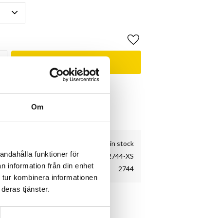
Add to favorites
BUY
& Shimano Service Center
e
Om
kundnöjdhet
1 pc. in stock
andahålla funktioner för
2744-XS
n information från din enhet
2744
 tur kombinera informationen
deras tjänster.