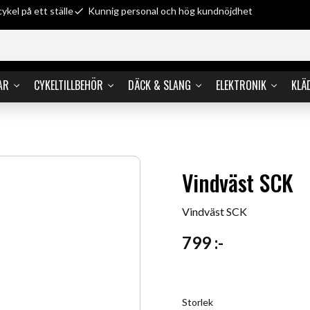
cykel på ett ställe
Kunnig personal och hög kundnöjdhet
AR
CYKELTILLBEHÖR
DÄCK & SLANG
ELEKTRONIK
KLÄ
Vindväst SCK
Vindväst SCK
799
:-
Storlek