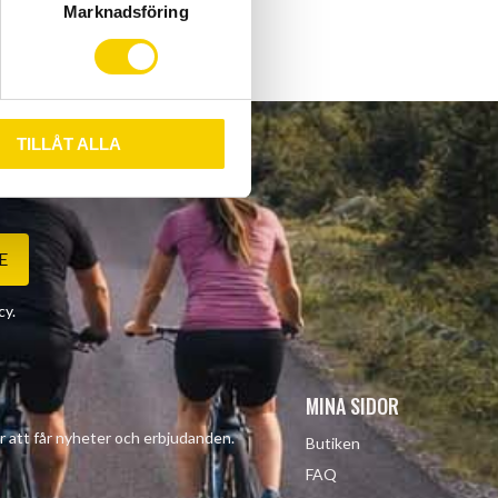
Marknadsföring
TILLÅT ALLA
E
cy
.
MINA SIDOR
r att får nyheter och erbjudanden.
Butiken
FAQ