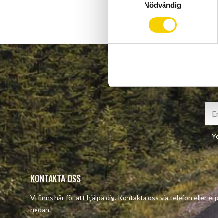
Nödvändig
a
m
t
y
c
k
e
s
v
a
l
Yo
KONTAKTA OSS
Vi finns här för att hjälpa dig. Kontakta oss via telefon eller e
nedan.