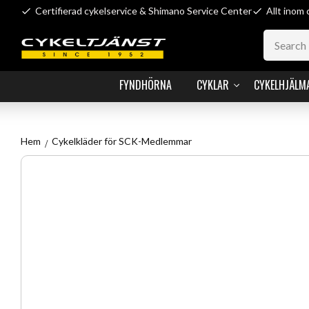
Certifierad cykelservice & Shimano Service Center
Allt inom 
FYNDHÖRNA
CYKLAR
CYKELHJÄLM
Hem
Cykelkläder för SCK-Medlemmar