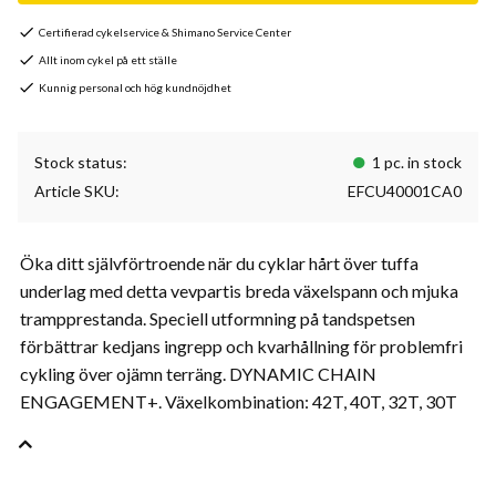
Certifierad cykelservice & Shimano Service Center
Allt inom cykel på ett ställe
Kunnig personal och hög kundnöjdhet
Stock status
1 pc. in stock
Article SKU
EFCU40001CA0
Öka ditt självförtroende när du cyklar hårt över tuffa
underlag med detta vevpartis breda växelspann och mjuka
trampprestanda. Speciell utformning på tandspetsen
förbättrar kedjans ingrepp och kvarhållning för problemfri
cykling över ojämn terräng. DYNAMIC CHAIN
ENGAGEMENT+. Växelkombination: 42T, 40T, 32T, 30T