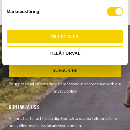
e
Show all products from Shimano
s
Marknadsföring
v
a
l
TILLÅT ALLA
NEWSLETTER
TILLÅT URVAL
SUBSCRIBE
Your personal information is processed in accordance with our
privacy policy
.
KONTAKTA OSS
Vi finns här för att hjälpa dig. Kontakta oss via telefon eller e-
post, eller besök oss på adressen nedan.