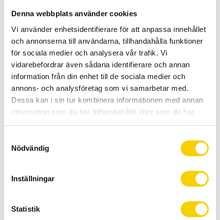
Allt inom cykel på ett ställe
Denna webbplats använder cookies
Kunnig personal och hög kundnöjdhet
Vi använder enhetsidentifierare för att anpassa innehållet
och annonserna till användarna, tillhandahålla funktioner
Stock status
To order
för sociala medier och analysera vår trafik. Vi
Article SKU
IFCR7000DX26L
vidarebefordrar även sådana identifierare och annan
Manufacturer
Shimano
information från din enhet till de sociala medier och
annons- och analysföretag som vi samarbetar med.
Dessa kan i sin tur kombinera informationen med annan
För 11-växlar bak.
information som du har tillhandahållit eller som de har
Det omgjorda SHIMANO 105 FC-R7000-vevpartiet har en
samlat in när du har använt deras tjänster.
balans mellan vikt och effektivitet utan att tumma på
S
styvheten.
Nödvändig
a
m
Optimerad kraftöverföring.
t
Inställningar
Balanserar vikt och effektivitet utan att tumma på
y
styvheten.
c
k
Statistik