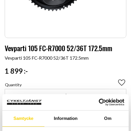
Vevparti 105 FC-R7000 52/36T 172.5mm
Vevparti 105 FC-R7000 52/36T 172.5mm
1 899
:-
Quantity
Add 
-
+
BUY
Samtycke
Information
Om
Certifierad cykelservice & Shimano Service Center