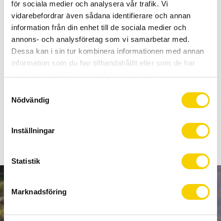
Allt inom cykel på ett ställe
för sociala medier och analysera vår trafik. Vi
Kunnig personal och hög kundnöjdhet
vidarebefordrar även sådana identifierare och annan
information från din enhet till de sociala medier och
annons- och analysföretag som vi samarbetar med.
Stock status
9 pc. in stock
Dessa kan i sin tur kombinera informationen med annan
Article SKU
IBBMT800PA
information som du har tillhandahållit eller som de har
samlat in när du har använt deras tjänster.
S
Tillverkat i fiberförstärkt polymer-material som både
Nödvändig
a
minskar risken för jobbiga ljud från ramen och slitage som
m
över tid kan orsaka skador.
t
Inställningar
y
c
k
Statistik
e
s
NEWSLETTER
Marknadsföring
v
a
l