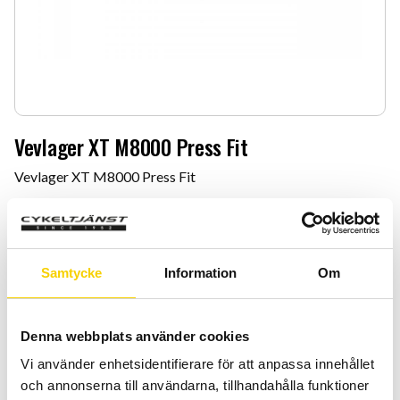
Vevlager XT M8000 Press Fit
Vevlager XT M8000 Press Fit
329
:-
Quantity
Add 
Samtycke
Information
Om
-
+
BUY
Denna webbplats använder cookies
Vi använder enhetsidentifierare för att anpassa innehållet
Certifierad cykelservice & Shimano Service Center
och annonserna till användarna, tillhandahålla funktioner