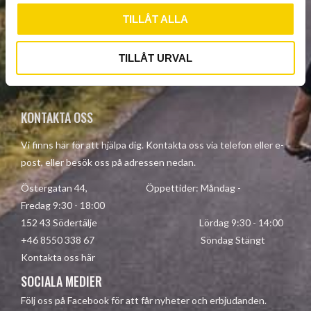
TILLÅT ALLA
SUBSCRIBE
TILLÅT URVAL
Your personal information is processed in accordance with our
privacy policy
.
KONTAKTA OSS
Vi finns här för att hjälpa dig. Kontakta oss via telefon eller e-
post, eller besök oss på adressen nedan.
Östergatan 44, Öppettider: Måndag -
Fredag 9:30 - 18:00
152 43 Södertälje Lördag 9:30 - 14:00
+46 8550 338 67 Söndag Stängt
Kontakta oss här
SOCIALA MEDIER
Följ oss på Facebook för att får nyheter och erbjudanden.