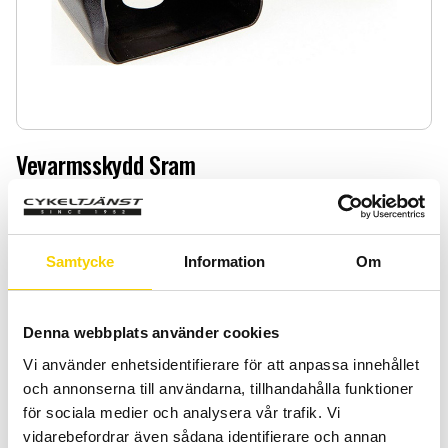
Vevarmsskydd Sram
Vevarmsskydd Sram
169
:-
Samtycke
Information
Om
Quantity
Add 
-
+
Denna webbplats använder cookies
Vi använder enhetsidentifierare för att anpassa innehållet
BUY
och annonserna till användarna, tillhandahålla funktioner
för sociala medier och analysera vår trafik. Vi
Certifierad cykelservice & Shimano Service Center
vidarebefordrar även sådana identifierare och annan