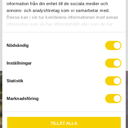
Allt inom cykel på ett ställe
information från din enhet till de sociala medier och
Kunnig personal och hög kundnöjdhet
annons- och analysföretag som vi samarbetar med.
Dessa kan i sin tur kombinera informationen med annan
information som du har tillhandahållit eller som de har
Stock status
4 pc. in stock
samlat in när du har använt deras tjänster.
Article SKU
00.6118.321.000
S
Nödvändig
a
m
t
Inställningar
y
c
k
Statistik
NEWSLETTER
e
s
Marknadsföring
v
a
l
SUBSCRIBE
TILLÅT ALLA