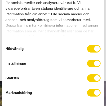
för sociala medier och analysera vår trafik. Vi
BUY
vidarebefordrar även sådana identifierare och annan
information från din enhet till de sociala medier och
Certifierad cykelservice & Shimano Service Center
annons- och analysföretag som vi samarbetar med.
Allt inom cykel på ett ställe
Dessa kan i sin tur kombinera informationen med annan
Kunnig personal och hög kundnöjdhet
information som du har tillhandahållit eller som de har
samlat in när du har använt deras tjänster.
S
Stock status
9 pc. in stock
Nödvändig
a
Article SKU
Y60030014
m
t
Inställningar
y
c
k
Statistik
e
s
Marknadsföring
NEWSLETTER
v
a