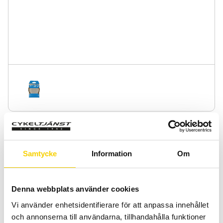
Växelvajer Shimano 1,2x3000mm Rostfri
Växelvajer Shimano 1,2x3000mm Rostfri
Samtycke
Information
Om
89
:-
Denna webbplats använder cookies
Quantity
Add 
Vi använder enhetsidentifierare för att anpassa innehållet
-
+
och annonserna till användarna, tillhandahålla funktioner