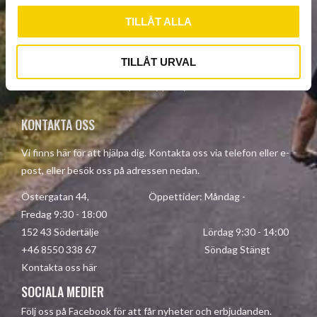
l
TILLÅT ALLA
SUBSCRIBE
TILLÅT URVAL
Your personal information is processed in accordance with our
privacy policy
.
KONTAKTA OSS
Vi finns här för att hjälpa dig. Kontakta oss via telefon eller e-
post, eller besök oss på adressen nedan.
Östergatan 44, Öppettider: Måndag -
Fredag 9:30 - 18:00
152 43 Södertälje Lördag 9:30 - 14:00
+46 8550 338 67 Söndag Stängt
Kontakta oss här
SOCIALA MEDIER
Följ oss på Facebook för att får nyheter och erbjudanden.