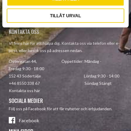
Your personal information is processed in accordance with our
TILLÅT URVAL
privacy policy
.
KONTAKTA OSS
Vi finns här för att hjälpa dig. Kontakta oss via telefon eller e-
post, eller besök oss på adressen nedan.
Östergatan 44, Öppettider: Måndag -
Fredag 9:30 - 18:00
152 43 Södertälje Lördag 9:30 - 14:00
+46 8550 338 67 Söndag Stängt
Kontakta oss här
SOCIALA MEDIER
Följ oss på Facebook för att får nyheter och erbjudanden.
Facebook