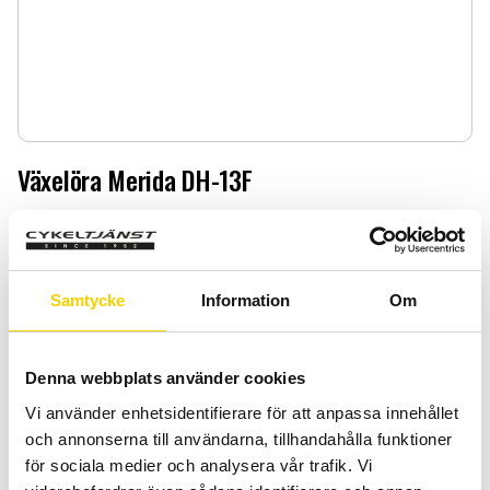
Växelöra Merida DH-13F
Växelöra Merida DH-13F
229
:-
Samtycke
Information
Om
Quantity
Add 
-
+
Denna webbplats använder cookies
BUY
Vi använder enhetsidentifierare för att anpassa innehållet
och annonserna till användarna, tillhandahålla funktioner
för sociala medier och analysera vår trafik. Vi
Certifierad cykelservice & Shimano Service Center