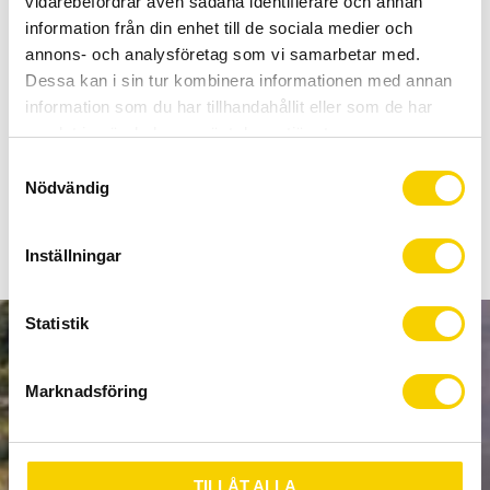
vidarebefordrar även sådana identifierare och annan
Allt inom cykel på ett ställe
information från din enhet till de sociala medier och
Kunnig personal och hög kundnöjdhet
annons- och analysföretag som vi samarbetar med.
Dessa kan i sin tur kombinera informationen med annan
Stock status
1 pc. in stock
information som du har tillhandahållit eller som de har
Article SKU
278300
samlat in när du har använt deras tjänster.
Manufacturer article no
FRAME PARTS
S
Nödvändig
a
m
t
Inställningar
y
c
k
Statistik
e
NEWSLETTER
s
Marknadsföring
v
a
l
SUBSCRIBE
TILLÅT ALLA