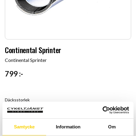
Continental Sprinter
Continental Sprinter
799
:-
Däcksstorlek
Samtycke
Information
Om
Quantity
Add 