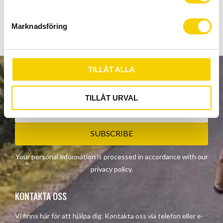
e
Show all products from Continental
s
Marknadsföring
v
a
l
TILLÅT ALLA
NEWSLETTER
TILLÅT URVAL
SUBSCRIBE
Your personal information is processed in accordance with our
privacy policy
.
KONTAKTA OSS
Vi finns här för att hjälpa dig. Kontakta oss via telefon eller e-