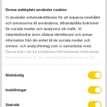
-
+
Denna webbplats använder cookies
BUY
Vi använder enhetsidentifierare för att anpassa innehållet
och annonserna till användarna, tillhandahålla funktioner
Certifierad cykelservice & Shimano Service Center
för sociala medier och analysera vår trafik. Vi
Allt inom cykel på ett ställe
vidarebefordrar även sådana identifierare och annan
information från din enhet till de sociala medier och
Kunnig personal och hög kundnöjdhet
annons- och analysföretag som vi samarbetar med.
Dessa kan i sin tur kombinera informationen med annan
Stock status
To order
information som du har tillhandahållit eller som de har
Article SKU
37-128
samlat in när du har använt deras tjänster.
Manufacturer article no
SPRINTER
S
Manufacturer
Continental
Nödvändig
a
More info
shop.duells.se/tubdack-continental-
m
sprinter-113485
t
Inställningar
y
c
Sprinter är ett snabbt tubdäck för de korta loppen.
k
Statistik