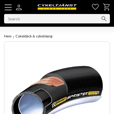
Favorit
Basket
Menu
Hem
Cykeldäck & cykelslang