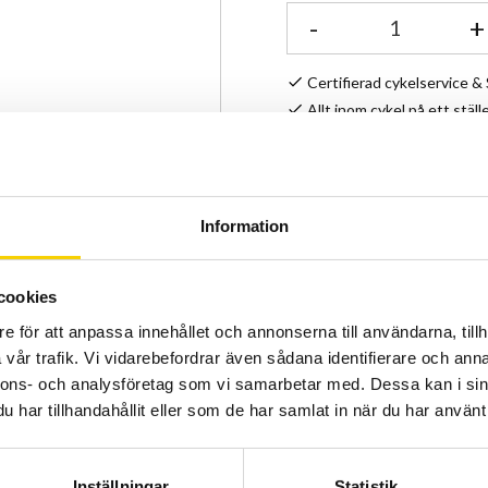
-
+
Certifierad cykelservice 
Allt inom cykel på ett ställ
Kunnig personal och hög 
Stock status
Information
Article SKU
cookies
e för att anpassa innehållet och annonserna till användarna, tillh
vår trafik. Vi vidarebefordrar även sådana identifierare och anna
nnons- och analysföretag som vi samarbetar med. Dessa kan i sin
har tillhandahållit eller som de har samlat in när du har använt 
Inställningar
Statistik