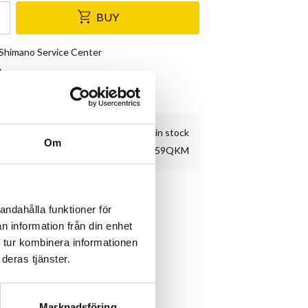
BUY
& Shimano Service Center
e
kundnöjdhet
2 pc. in stock
Om
11221659QKM
andahålla funktioner för
n information från din enhet
 tur kombinera informationen
deras tjänster.
Marknadsföring