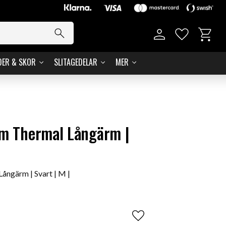
Basket
Favorites
DER & SKOR
SLITAGEDELAR
MER
am Thermal Långärm |
ångärm | Svart | M |
Add to favorites