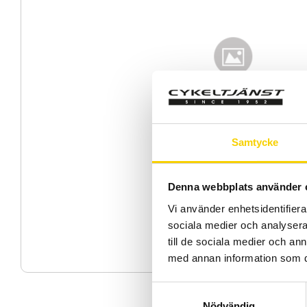
Samtycke
Denna webbplats använder 
Vi använder enhetsidentifierar
sociala medier och analysera 
till de sociala medier och a
med annan information som du 
S
Nödvändig
a