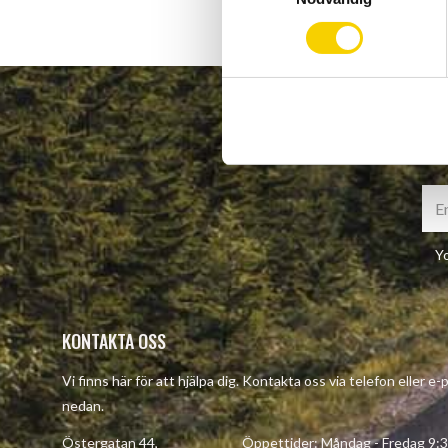
m
t
y
c
k
e
s
v
a
l
Yo
KONTAKTA OSS
Vi finns här för att hjälpa dig. Kontakta oss via telefon eller e
nedan.
Östergatan 44, Öppettider: Måndag - Fredag 9:30 