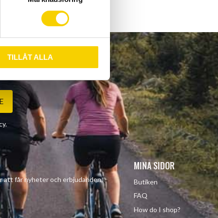
TILLÅT ALLA
E
cy
.
MINA SIDOR
r att får nyheter och erbjudanden.
Butiken
FAQ
How do I shop?