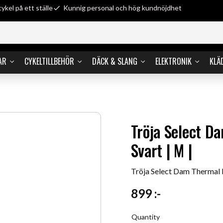
cykel på ett ställe
Kunnig personal och hög kundnöjdhet
AR
CYKELTILLBEHÖR
DÄCK & SLANG
ELEKTRONIK
KLÄ
Tröja Select D
Svart | M |
Tröja Select Dam Thermal L
899
:-
Quantity