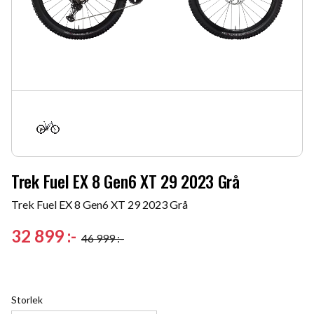
Trek Fuel EX 8 Gen6 XT 29 2023 Grå
Trek Fuel EX 8 Gen6 XT 29 2023 Grå
Reduced price:
32 899
:-
46 999
:-
Original price:
Storlek