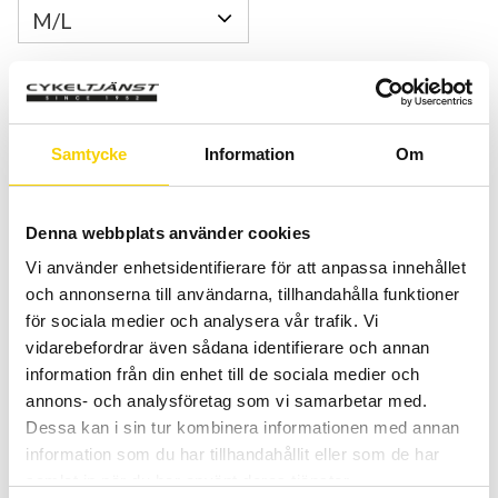
Quantity
Add 
-
+
Samtycke
Information
Om
BUY
Denna webbplats använder cookies
Certifierad cykelservice & Shimano Service Center
Vi använder enhetsidentifierare för att anpassa innehållet
Allt inom cykel på ett ställe
och annonserna till användarna, tillhandahålla funktioner
Kunnig personal och hög kundnöjdhet
för sociala medier och analysera vår trafik. Vi
vidarebefordrar även sådana identifierare och annan
Stock status
1 pc. in stock
information från din enhet till de sociala medier och
Article SKU
5272046
annons- och analysföretag som vi samarbetar med.
Manufacturer article no
FUELEX8G6GRA
Dessa kan i sin tur kombinera informationen med annan
information som du har tillhandahållit eller som de har
samlat in när du har använt deras tjänster.