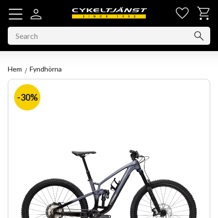
Favorit
Basket
Menu
Hem
Fyndhörna
30
%