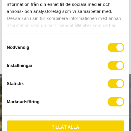
Allt inom cykel på ett ställe
information från din enhet till de sociala medier och
Kunnig personal och hög kundnöjdhet
annons- och analysföretag som vi samarbetar med.
Dessa kan i sin tur kombinera informationen med annan
information som du har tillhandahållit eller som de har
Stock status
3 pc. in stock
samlat in när du har använt deras tjänster.
Article SKU
2505830001222
S
Nödvändig
a
m
t
Inställningar
y
c
k
Statistik
NEWSLETTER
e
s
Marknadsföring
v
a
l
SUBSCRIBE
TILLÅT ALLA