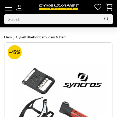
Favorit
Basket
Menu
Hem
Cykeltillbehör barn, dam & herr
45
%