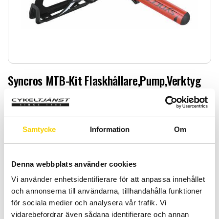
Syncros MTB-Kit Flaskhållare,Pump,Verktyg
Syncros MTB-Kit Flaskhållare,Pump,Verktyg
Reduced price:
499
:-
899
:-
Original price:
Samtycke
Information
Om
Quantity
Add 
-
+
Denna webbplats använder cookies
Vi använder enhetsidentifierare för att anpassa innehållet
BUY
och annonserna till användarna, tillhandahålla funktioner
för sociala medier och analysera vår trafik. Vi
Certifierad cykelservice & Shimano Service Center
vidarebefordrar även sådana identifierare och annan