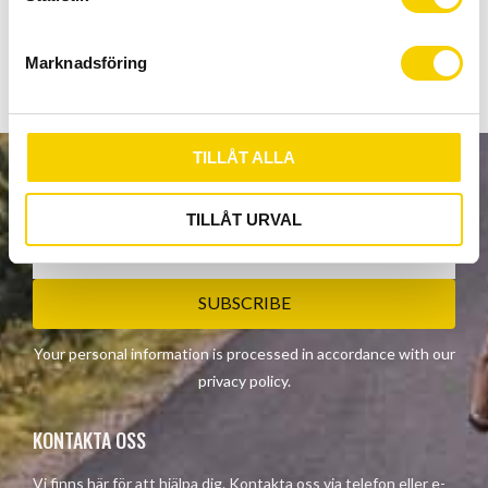
e
31,8mm styrstammar.
s
Marknadsföring
v
a
l
TILLÅT ALLA
NEWSLETTER
TILLÅT URVAL
SUBSCRIBE
Your personal information is processed in accordance with our
privacy policy
.
KONTAKTA OSS
Vi finns här för att hjälpa dig. Kontakta oss via telefon eller e-