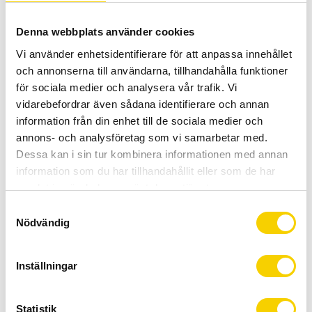
Denna webbplats använder cookies
Quantity
Vi använder enhetsidentifierare för att anpassa innehållet
Add 
och annonserna till användarna, tillhandahålla funktioner
-
+
för sociala medier och analysera vår trafik. Vi
vidarebefordrar även sådana identifierare och annan
BUY
information från din enhet till de sociala medier och
annons- och analysföretag som vi samarbetar med.
Certifierad cykelservice & Shimano Service Center
Dessa kan i sin tur kombinera informationen med annan
Allt inom cykel på ett ställe
information som du har tillhandahållit eller som de har
Kunnig personal och hög kundnöjdhet
samlat in när du har använt deras tjänster.
S
Nödvändig
a
Stock status
To order
m
Article SKU
PRHA0285
t
Manufacturer article no
LTERGO
Inställningar
y
c
PRO LT Ergo, tillverkat i lätt aluminium AL-6061. För
k
Statistik